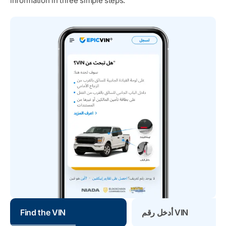
information in three simple steps:
أدخل رقم VIN
Find the VIN