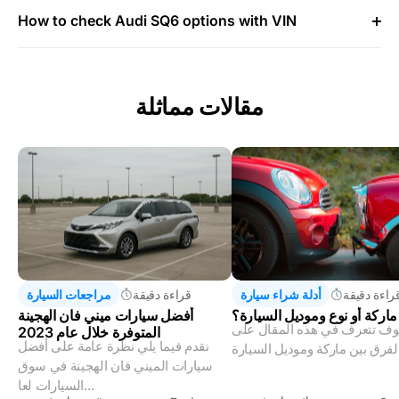
How to check Audi SQ6 options with VIN
مقالات مماثلة
راءة دقيقة
أدلة شراء سيارة
قراءة دقيقة
مراجعات السيارة
ماركة أو نوع وموديل السيارة؟
أفضل سيارات ميني فان الهجينة
ف تتعرف في هذه المقال على
المتوفرة خلال عام 2023
نقدم فيما يلي نظرة عامة على أفضل
سيارات الميني فان الهجينة في سوق
السيارات لعا...