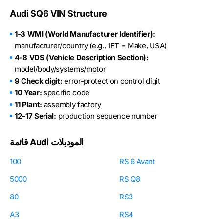
Audi SQ6 VIN Structure
1-3 WMI (World Manufacturer Identifier):
manufacturer/country (e.g., 1FT = Make, USA)
4-8 VDS (Vehicle Description Section):
model/body/systems/motor
9 Check digit:
error-protection control digit
10 Year:
specific code
11 Plant:
assembly factory
12–17 Serial:
production sequence number
قائمة Audi الموديلات
100
RS 6 Avant
5000
RS Q8
80
RS3
A3
RS4