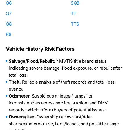
Q6
SQ8
Q7
TT
Q8
TTS
R8
Vehicle History Risk Factors
Salvage/Flood/Rebuilt:
NMVTIS title brand status
indicating severe damage, flood exposure, or rebuilt after
total loss.
Theft:
Reliable analysis of theft records and total-loss
events.
Odometer:
Suspicious mileage “jumps” or
inconsistencies across service, auction, and DMV
records, which inform buyers of potential issues.
Owners/Use:
Ownership review, taxi/ride-
share/commercial use, liens/leases, and possible usage