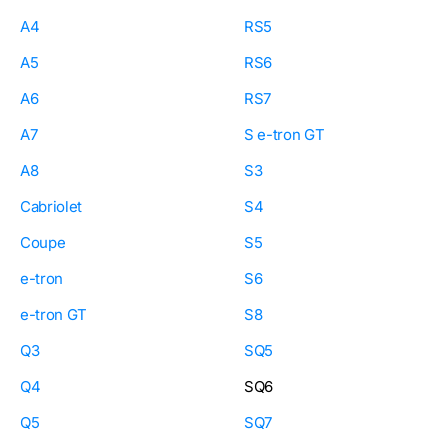
A4
RS5
A5
RS6
A6
RS7
A7
S e-tron GT
A8
S3
Cabriolet
S4
Coupe
S5
e-tron
S6
e-tron GT
S8
Q3
SQ5
Q4
SQ6
Q5
SQ7