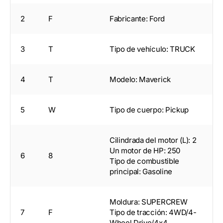
2
F
Fabricante: Ford
3
T
Tipo de vehículo: TRUCK
4
T
Modelo: Maverick
5
W
Tipo de cuerpo: Pickup
Cilindrada del motor (L): 2
Un motor de HP: 250
6
8
Tipo de combustible
principal: Gasoline
Moldura: SUPERCREW
7
F
Tipo de tracción: 4WD/4-
Wheel Drive/4x4