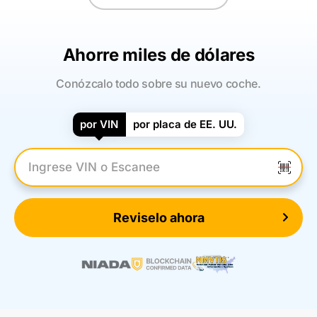
Ahorre miles de dólares
Conózcalo todo sobre su nuevo coche.
por VIN
por placa de EE. UU.
Introduzca el VIN
Reviselo ahora