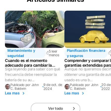
Mantenimiento y
Planificación financiera
5 leer
menos
seguridad
y seguros
Cuando es el momento
Comprender y comparar l
adecuado para cambiar la
garantías extendidas para
Siga leyendo para saber con qué
Aunque no queremos decirl
batería de un auto
automóviles
frecuencia debe reemplazar la
obtener una garantía de au
batería de su au...
usado es una b...
9 de oct. de
20 de
Publicado por John
Publicado por John
C. Baldwin
2024
C. Baldwin
2022
Lea mas
Lea mas
Ver todo