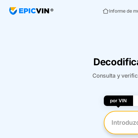
Informe de m
Inicio
Decodific
Consulta y verifi
por VIN
Introduzca 