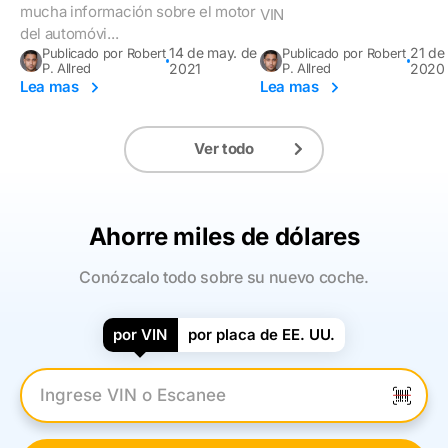
mucha información sobre el motor
VIN
del automóvi...
14 de may. de
21 de
Publicado por Robert
Publicado por Robert
P. Allred
2021
P. Allred
2020
Lea mas
Lea mas
Ver todo
Ahorre miles de dólares
Conózcalo todo sobre su nuevo coche.
por VIN
por placa de EE. UU.
Introduzca el VIN