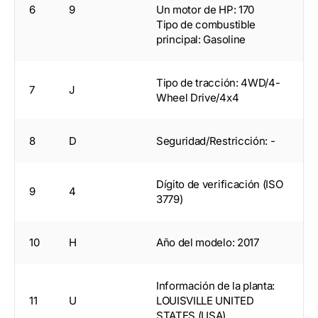
6
9
Un motor de HP: 170
Tipo de combustible
principal: Gasoline
Tipo de tracción: 4WD/4-
7
J
Wheel Drive/4x4
8
D
Seguridad/Restricción: -
Dígito de verificación (ISO
9
4
3779)
10
H
Año del modelo: 2017
Información de la planta:
11
U
LOUISVILLE UNITED
STATES (USA)