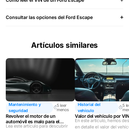
Consultar las opciones del Ford Escape
Artículos similares
Mantenimiento y
Historial del
5 leer
5 l
menos
me
seguridad
vehículo
Revolver el motor de un
Valor del vehículo por VI
En este artículo, hemos des
automóvil es malo para el
Lea este artículo para descubrir
automóvil?
en detalle el valor del vehí