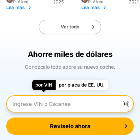
P. Allred
2025
P. Allred
2021
Lea mas
Lea mas
Ver todo
Ahorre miles de dólares
Conózcalo todo sobre su nuevo coche.
por VIN
por placa de EE. UU.
Introduzca el VIN
Reviselo ahora