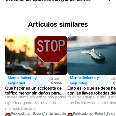
Artículos similares
Mantenimiento y
Mantenimiento y
5 leer
5
menos
m
seguridad
seguridad
Qué hacer en un accidente de
Esto es lo que se debe ha
tráfico menor sin daños para
con las llaves robadas de
Un accidente sin daños hoy podría
Nuestro equipo le dirá qué
mantenerse protegido
significar gastos imprevistos
con las llaves del auto roba
mañana. Descub...
19 de mar. de
15 de
Publicado por Robert
Publicado por Robert