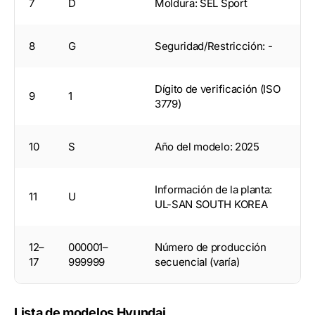
7
D
Moldura: SEL Sport
8
G
Seguridad/Restricción: -
Dígito de verificación (ISO
9
1
3779)
10
S
Año del modelo: 2025
Información de la planta:
11
U
UL-SAN SOUTH KOREA
12–
000001–
Número de producción
17
999999
secuencial (varía)
Lista de modelos Hyundai