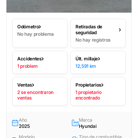
Odómetro
Retiradas de
seguridad
No hay problema
No hay registros
Accidentes
Últ. millaje
1 problem
12,591 km
Ventas
Propietarios
2 se encontraron
1 propietario
ventas
encontrado
Año
Marca
2025
Hyundai
Modelo
Tipo de combustible