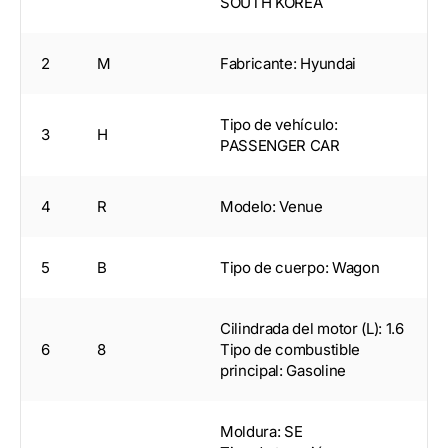
SOUTH KOREA
2
M
Fabricante: Hyundai
Tipo de vehículo:
3
H
PASSENGER CAR
4
R
Modelo: Venue
5
B
Tipo de cuerpo: Wagon
Cilindrada del motor (L): 1.6
6
8
Tipo de combustible
principal: Gasoline
Moldura: SE