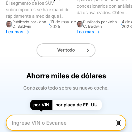
concesionario
El segmento de los SUV
concesionarios con análisi
subcompactos se ha expandido
datos avanzados. Obten...
rápidamente a medida que l...
19 de may. de
4 de 
Publicado por John
Publicado por John
C. Baldwin
2025
C. Baldwin
2023
Lea mas
Lea mas
Ver todo
Ahorre miles de dólares
Conózcalo todo sobre su nuevo coche.
por VIN
por placa de EE. UU.
Introduzca el VIN