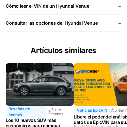
Cómo leer el VIN de un Hyundai Venue
Consultar las opciones del Hyundai Venue
Artículos similares
Reseñas de
5 leer
Noticias EpicVIN
5 leer
menos
coches
Libere el poder del análisi
Los 10 nuevos SUV más
datos de EpicVIN para su
económicos para comprar
EpicVIN: potenciando los