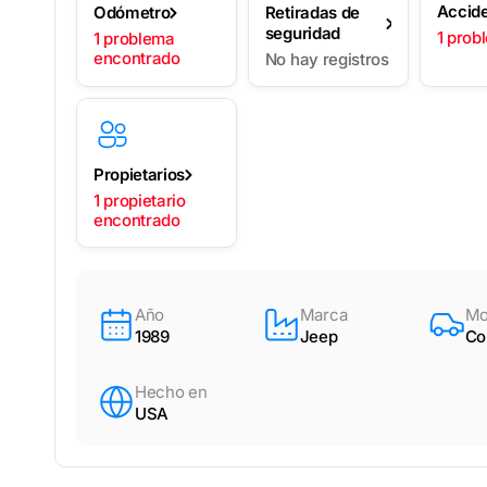
Accid
Odómetro
Retiradas de
seguridad
1 prob
1 problema
encontrado
No hay registros
Propietarios
1 propietario
encontrado
Año
Marca
Mo
1989
Jeep
Co
Hecho en
USA