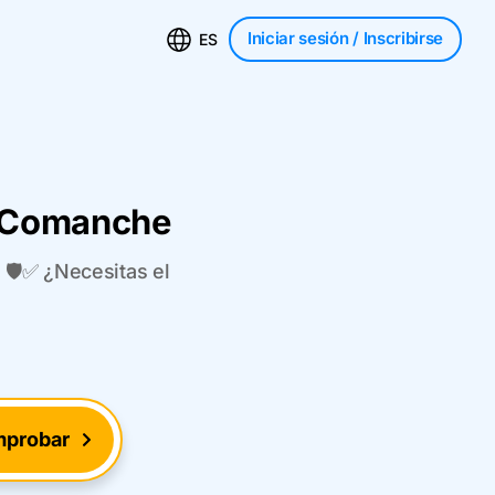
Iniciar sesión
/ Inscribirse
ES
p Comanche
🛡️✅ ¿Necesitas el
probar