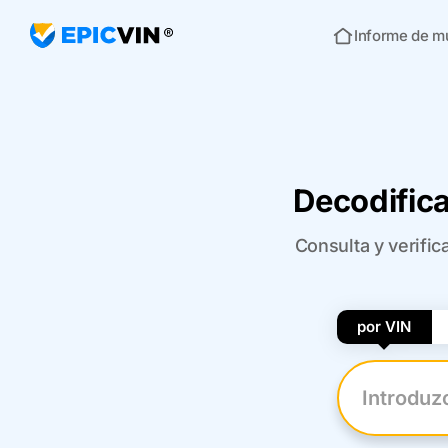
Informe de m
Inicio
Decodific
Consulta y verifi
por VIN
Introduzca 