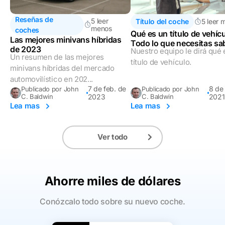
Reseñas de
5 leer
Título del coche
5 leer 
menos
coches
Qué es un título de vehíc
Las mejores minivans híbridas
Todo lo que necesitas sa
de 2023
Nuestro equipo le dirá qué 
Un resumen de las mejores
título de vehículo.
minivans híbridas del mercado
automovilístico en 202...
7 de feb. de
8 de 
Publicado por John
Publicado por John
C. Baldwin
2023
C. Baldwin
2021
Lea mas
Lea mas
Ver todo
Ahorre miles de dólares
Conózcalo todo sobre su nuevo coche.