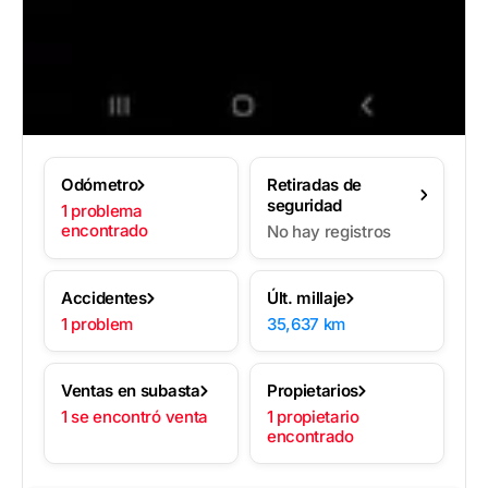
Odómetro
Retiradas de
seguridad
1 problema
encontrado
No hay registros
Accidentes
Últ. millaje
1 problem
35,637 km
Ventas en subasta
Propietarios
1 se encontró venta
1 propietario
encontrado