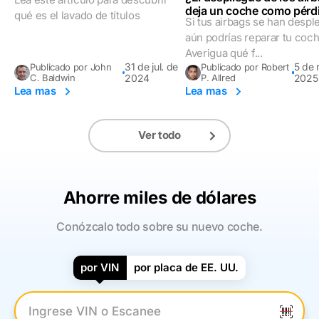
deja un coche como pérd
qué es el lavado de títulos
Si tus airbags se han despl
total o se puede reparar?
aún podrías reparar tu coch
Averigua qué f...
31 de jul. de
5 de 
Publicado por John
Publicado por Robert
C. Baldwin
2024
P. Allred
2025
Lea mas
Lea mas
Ver todo
Ahorre miles de dólares
Conózcalo todo sobre su nuevo coche.
por VIN
por placa de EE. UU.
Introduzca el VIN