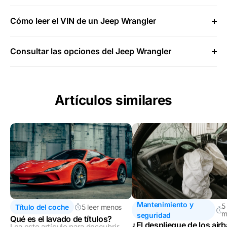
Cómo leer el VIN de un Jeep Wrangler
Consultar las opciones del Jeep Wrangler
Artículos similares
Mantenimiento y
5
Título del coche
5 leer menos
m
seguridad
Qué es el lavado de títulos?
¿El despliegue de los air
Lea este artículo para descubrir