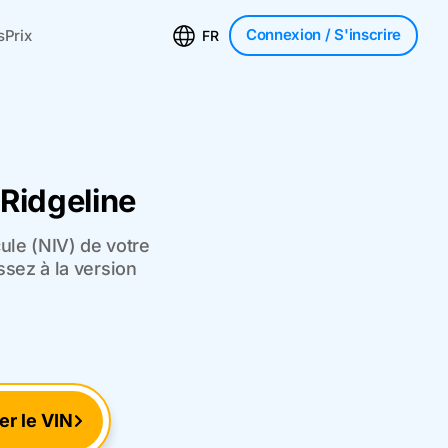
Connexion
/ S'inscrire
s
Prix
FR
Ridgeline
ule (NIV) de votre
ssez à la version
ier le VIN