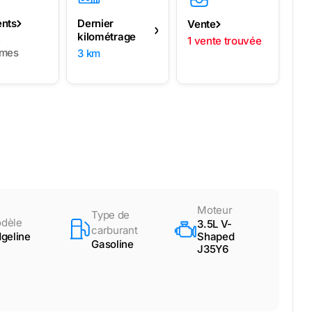
ents
Dernier
Vente
kilométrage
e
1 vente trouvée
èmes
3 km
Moteur
Type de
dèle
3.5L V-
carburant
dgeline
Shaped
Gasoline
J35Y6