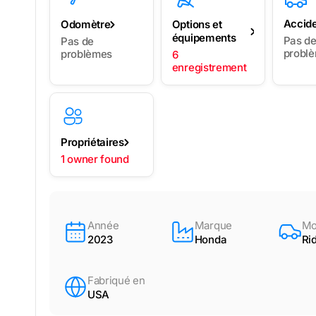
Accid
Odomètre
Options et
équipements
Pas d
Pas de
probl
problèmes
6
enregistrement
Propriétaires
1 owner found
Année
Marque
Mo
2023
Honda
Ri
Fabriqué en
USA