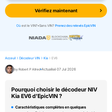
Vérifiez maintenant
Où
est le VIN?
•
Sans VIN?
Prenez des relevés EpicVIN
Acceuil
Décodeur VIN
Kia
EV6
Actualisé 07 Jul 2026
by Robert P Allred
Pourquoi choisir le décodeur NIV
Kia EV6 d'EpicVIN ?
Caractéristiques complètes en quelques