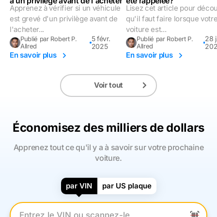
a un privilège avant de l'acheter
été rappelée?
Apprenez à vérifier si un véhicule
Lisez cet article pour décou
est grevé d'un privilège avant de
qu'il faut faire lorsque votr
l'acheter...
voiture est...
5 févr.
28 j
Publié par Robert P.
Publié par Robert P.
Allred
2025
Allred
202
En savoir plus
En savoir plus
Voir tout
Économisez des milliers de dollars
Apprenez tout ce qu'il y a à savoir sur votre prochaine
voiture.
par VIN
par US plaque