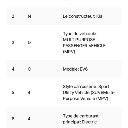
2
N
Le constructeur: Kia
Type de véhicule:
MULTIPURPOSE
3
D
PASSENGER VEHICLE
(MPV)
4
C
Modèle: EV6
Style carrosserie: Sport
5
4
Utility Vehicle (SUV)/Multi-
Purpose Vehicle (MPV)
Type de carburant
6
4
principal: Electric