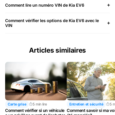
Comment lire un numéro VIN de Kia EV6
Comment vérifier les options de Kia EV6 avec le
VIN
Articles similaires
Carte grise
5 min lire
Entretien et sécurité
5 m
Comment vérifier si un véhicule
Comment savoir si ma voi