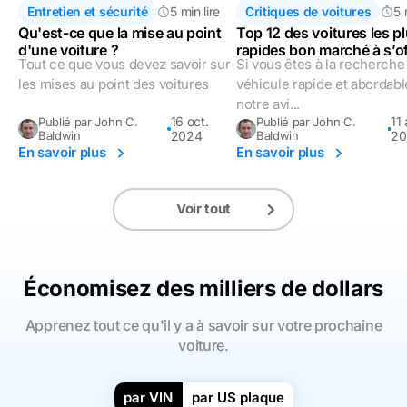
Entretien et sécurité
5 min lire
Critiques de voitures
5 
Qu'est-ce que la mise au point
Top 12 des voitures les p
d'une voiture ?
rapides bon marché à s’of
Tout ce que vous devez savoir sur
Si vous êtes à la recherche
2023
les mises au point des voitures
véhicule rapide et abordable
notre avi...
16 oct.
11 
Publié par John C.
Publié par John C.
Baldwin
2024
Baldwin
20
En savoir plus
En savoir plus
Voir tout
Économisez des milliers de dollars
Apprenez tout ce qu'il y a à savoir sur votre prochaine
voiture.
par VIN
par US plaque