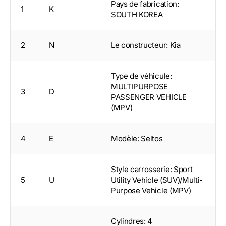
Pays de fabrication:
1
K
SOUTH KOREA
2
N
Le constructeur: Kia
Type de véhicule:
MULTIPURPOSE
3
D
PASSENGER VEHICLE
(MPV)
4
E
Modèle: Seltos
Style carrosserie: Sport
5
U
Utility Vehicle (SUV)/Multi-
Purpose Vehicle (MPV)
Cylindres: 4