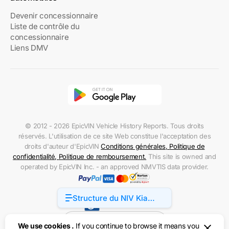
Devenir concessionnaire
Liste de contrôle du
concessionnaire
Liens DMV
© 2012 - 2026 EpicVIN Vehicle History Reports. Tous droits
réservés. L'utilisation de ce site Web constitue l'acceptation des
droits d'auteur d'EpicVIN
Conditions générales
,
Politique de
confidentialité
,
Politique de remboursement
.
This site is owned and
operated by EpicVIN Inc. - an approved NMVTIS data provider.
Structure du NIV Kia
Accessibility
Seltos
Etats-Unis d'Amérique
We use cookies .
If you continue to browse it means you