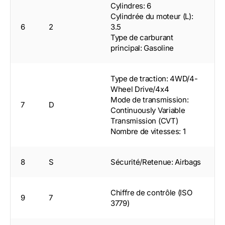
Cylindres: 6
Cylindrée du moteur (L):
6
2
3.5
Type de carburant
principal: Gasoline
Type de traction: 4WD/4-
Wheel Drive/4x4
Mode de transmission:
7
D
Continuously Variable
Transmission (CVT)
Nombre de vitesses: 1
8
S
Sécurité/Retenue: Airbags
Chiffre de contrôle (ISO
9
7
3779)