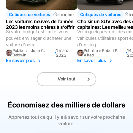
Critiques de voitures
5 min lire
Critiques de voitures
5 
Les voitures neuves de l’année
Choisir un SUV avec des 
2023 les moins chères à s’offrir
capitaines: Les meilleure
Si votre budget est limité, vous
Voici quelques-uns des mei
options en 2023
pouvez envisager d'acheter une
véhicules utilitaires sport 
voiture d'occa...
d'un sièg...
1 mars
14 
Publié par John C.
Publié par Robert P.
Baldwin
2023
Allred
20
En savoir plus
En savoir plus
Voir tout
Économisez des milliers de dollars
Apprenez tout ce qu'il y a à savoir sur votre prochaine
voiture.