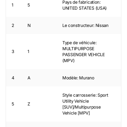
Pays de fabrication:
1
5
UNITED STATES (USA)
2
N
Le constructeur: Nissan
Type de véhicule:
MULTIPURPOSE
3
1
PASSENGER VEHICLE
(MPV)
4
A
Modèle: Murano
Style carrosserie: Sport
Utility Vehicle
5
Z
[SUV]/Multipurpose
Vehicle [MPV]