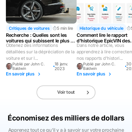
Critiques de voitures
5 min lire
Historique du véhicule
Recherche : Quelles sont les
Comment lire le rapport
voitures qui subissent le plus de
d'historique EpicVIN des
Obtenez des informations
Dans notre article, vous
dépréciation ?
véhicules ?
détaillées sur la dépréciation de la
apprendrez à lire correcte
voiture et sur l...
nos rapports d'histori...
18 janv.
30 
Publié par John C.
Publié par John C.
Baldwin
2023
Baldwin
20
En savoir plus
En savoir plus
Voir tout
Économisez des milliers de dollars
Apprenez tout ce qu'il y a à savoir sur votre prochaine