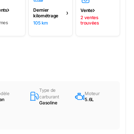
ents
Dernier
Vente
kilométrage
e
2 ventes
èmes
105 km
trouvées
Type de
dèle
Moteur
carburant
tan
5.6L
Gasoline