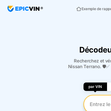
Exemple de rapp
Acceuil
Décodeur
Recherchez et vér
Nissan Terrano. 🛡️✅
par VIN
Entrez le n