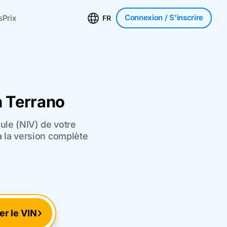
Connexion
/ S'inscrire
s
Prix
FR
n Terrano
ule (NIV) de votre
à la version complète
ier le VIN