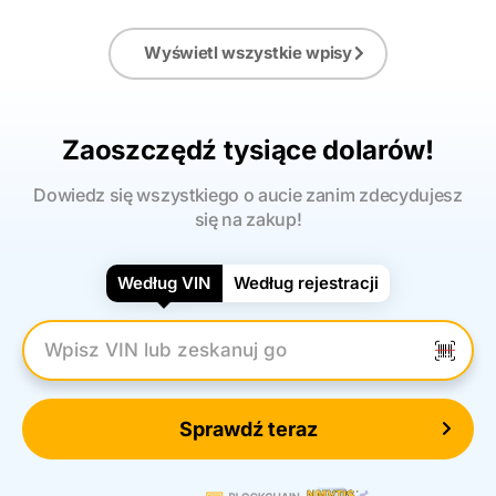
Wyświetl wszystkie wpisy
Zaoszczędź tysiące dolarów!
Dowiedz się wszystkiego o aucie zanim zdecydujesz
się na zakup!
Według VIN
Według rejestracji
Wpisz numer VIN
Sprawdź teraz