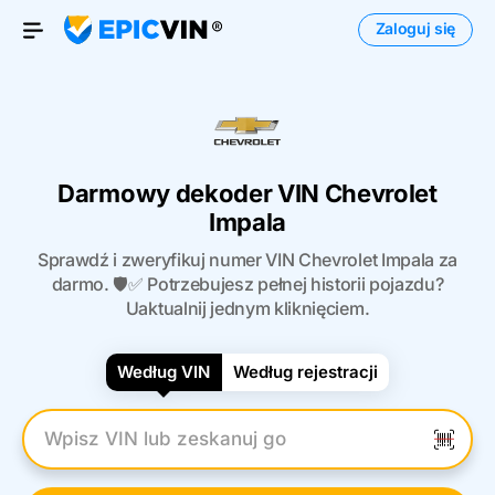
Zaloguj się
Otwórz menu
Darmowy dekoder VIN Chevrolet
Impala
Sprawdź i zweryfikuj numer VIN Chevrolet Impala za
darmo. 🛡️✅ Potrzebujesz pełnej historii pojazdu?
Uaktualnij jednym kliknięciem.
Według VIN
Według rejestracji
Wpisz numer VIN