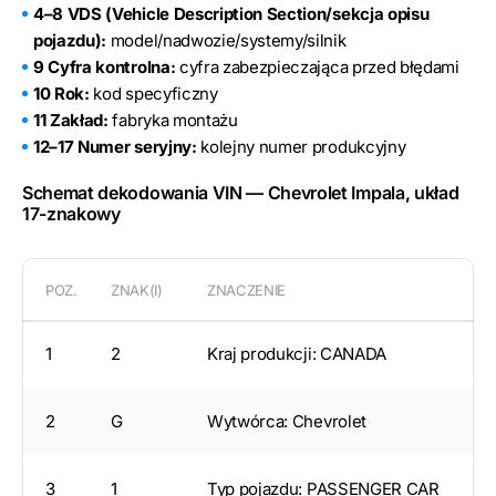
4–8 VDS (Vehicle Description Section/sekcja opisu
pojazdu):
model/nadwozie/systemy/silnik
9 Cyfra kontrolna:
cyfra zabezpieczająca przed błędami
10 Rok:
kod specyficzny
11 Zakład:
fabryka montażu
12–17 Numer seryjny:
kolejny numer produkcyjny
Schemat dekodowania VIN — Chevrolet Impala, układ
17-znakowy
POZ.
ZNAK(I)
ZNACZENIE
1
2
Kraj produkcji: CANADA
2
G
Wytwórca: Chevrolet
3
1
Typ pojazdu: PASSENGER CAR