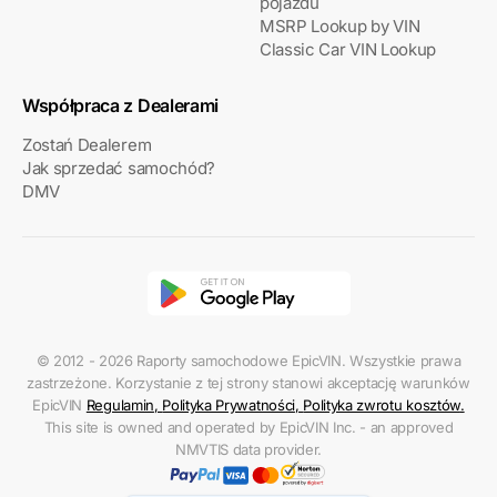
pojazdu
MSRP Lookup by VIN
Classic Car VIN Lookup
Współpraca z Dealerami
Zostań Dealerem
Jak sprzedać samochód?
DMV
© 2012 - 2026 Raporty samochodowe EpicVIN. Wszystkie prawa
zastrzeżone. Korzystanie z tej strony stanowi akceptację warunków
EpicVIN
Regulamin
,
Polityka Prywatności
,
Polityka zwrotu kosztów
.
This site is owned and operated by EpicVIN Inc. - an approved
NMVTIS data provider.