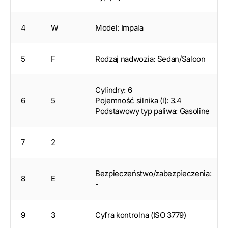
4
W
Model: Impala
5
F
Rodzaj nadwozia: Sedan/Saloon
Cylindry: 6
6
5
Pojemność silnika (l): 3.4
Podstawowy typ paliwa: Gasoline
7
2
Bezpieczeństwo/zabezpieczenia:
8
E
-
9
3
Cyfra kontrolna (ISO 3779)