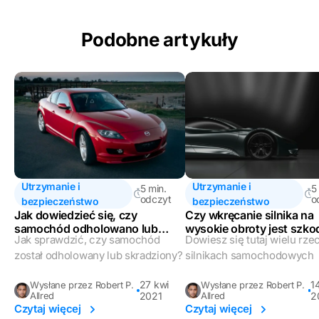
Podobne artykuły
Utrzymanie i
Utrzymanie i
5 min.
5
odczyt
o
bezpieczeństwo
bezpieczeństwo
Jak dowiedzieć się, czy
Czy wkręcanie silnika na
samochód odholowano lub
wysokie obroty jest szko
Jak sprawdzić, czy samochód
Dowiesz się tutaj wielu rze
skradziono?
został odholowany lub skradziony?
silnikach samochodowych
27 kwi
1
Wysłane przez Robert P.
Wysłane przez Robert P.
Allred
2021
Allred
2
Czytaj więcej
Czytaj więcej