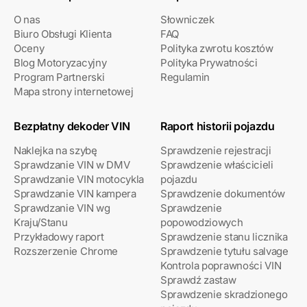
O nas
Słowniczek
Biuro Obsługi Klienta
FAQ
Oceny
Polityka zwrotu kosztów
Blog Motoryzacyjny
Polityka Prywatności
Program Partnerski
Regulamin
Mapa strony internetowej
Bezpłatny dekoder VIN
Raport historii pojazdu
Naklejka na szybę
Sprawdzenie rejestracji
Sprawdzanie VIN w DMV
Sprawdzenie właścicieli
Sprawdzanie VIN motocykla
pojazdu
Sprawdzanie VIN kampera
Sprawdzenie dokumentów
Sprawdzanie VIN wg
Sprawdzenie
Kraju/Stanu
popowodziowych
Przykładowy raport
Sprawdzenie stanu licznika
Rozszerzenie Chrome
Sprawdzenie tytułu salvage
Kontrola poprawności VIN
Sprawdź zastaw
Sprawdzenie skradzionego