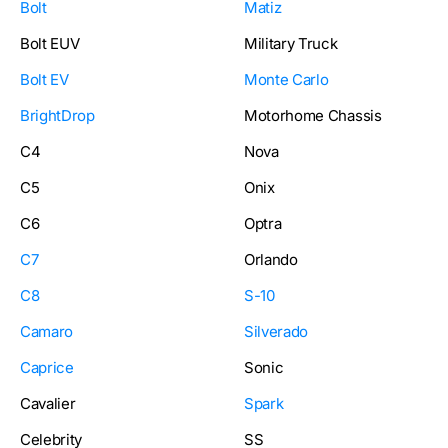
Bolt
Matiz
Bolt EUV
Military Truck
Bolt EV
Monte Carlo
BrightDrop
Motorhome Chassis
C4
Nova
C5
Onix
C6
Optra
C7
Orlando
C8
S-10
Camaro
Silverado
Caprice
Sonic
Cavalier
Spark
Celebrity
SS