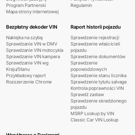
Program Partnerski
Regulamin
Mapa strony internetowej
Bezpłatny dekoder VIN
Raport historii pojazdu
Naklejka na szybę
Sprawdzenie rejestracji
Sprawdzanie VIN w DMV
Sprawdzenie właścicieli
Sprawdzanie VIN motocykla
pojazdu
Sprawdzanie VIN kampera
Sprawdzenie dokumentów
Sprawdzanie VIN wg
Sprawdzenie
Kraju/Stanu
popowodziowych
Przykładowy raport
Sprawdzenie stanu licznika
Rozszerzenie Chrome
Sprawdzenie tytułu salvage
Kontrola poprawności VIN
Sprawdź zastaw
Sprawdzenie skradzionego
pojazdu
MSRP Lookup by VIN
Classic Car VIN Lookup
Współpraca z Dealerami