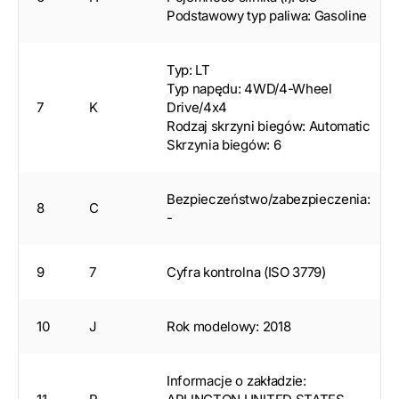
Podstawowy typ paliwa: Gasoline
Typ: LT
Typ napędu: 4WD/4-Wheel
7
K
Drive/4x4
Rodzaj skrzyni biegów: Automatic
Skrzynia biegów: 6
Bezpieczeństwo/zabezpieczenia:
8
C
-
9
7
Cyfra kontrolna (ISO 3779)
10
J
Rok modelowy: 2018
Informacje o zakładzie: