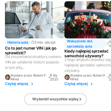
Wskazówki dot.
5
Historia auta
5 min. odczyt
o
sprzedaży auta
Co to jest numer VIN i jak go
Kiedy najlepiej sprzedać
sprawdzić?
samochód używany?
Od zrozumienia struktury numeru
Z tego artykułu dowiesz się
VIN po ustalenie historii pojazdu -
najlepiej sprzedać samoch
w tym arty...
używany.
8 sty
8
Wysłane przez Robert P.
Wysłane przez Robert P.
Allred
2025
Allred
2
Czytaj więcej
Czytaj więcej
Wyświetl wszystkie wpisy