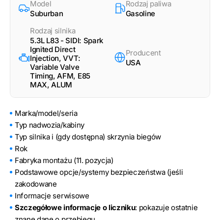
Model
Rodzaj paliwa
Suburban
Gasoline
Rodzaj silnika
5.3L L83 - SIDI: Spark
Ignited Direct
Producent
Injection, VVT:
USA
Variable Valve
Timing, AFM, E85
MAX, ALUM
Marka/model/seria
Typ nadwozia/kabiny
Typ silnika i (gdy dostępna) skrzynia biegów
Rok
Fabryka montażu (11. pozycja)
Podstawowe opcje/systemy bezpieczeństwa (jeśli
zakodowane
Informacje serwisowe
Szczegółowe informacje o liczniku
: pokazuje ostatnie
znane dane o przebiegu