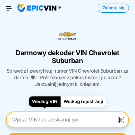
Zaloguj się
Otwórz menu
Darmowy dekoder VIN Chevrolet
Suburban
Sprawdź i zweryfikuj numer VIN Chevrolet Suburban za
darmo. 🛡️✅ Potrzebujesz pełnej historii pojazdu?
Uaktualnij jednym kliknięciem.
Według VIN
Według rejestracji
Wpisz numer VIN