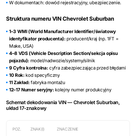
W dokumentach: dowód rejestracyjny, ubezpieczenie.
Struktura numeru VIN Chevrolet Suburban
1–3 WMI (World Manufacturer Identifier/światowy
identyfikator producenta):
producent/kraj (np. 1FT =
Make, USA)
4–8 VDS (Vehicle Description Section/sekcja opisu
pojazdu):
model/nadwozie/systemy/silnik
9 Cyfra kontrolna:
cyfra zabezpieczająca przed błędami
10 Rok:
kod specyficzny
11 Zakład:
fabryka montażu
12–17 Numer seryjny:
kolejny numer produkcyjny
Schemat dekodowania VIN — Chevrolet Suburban,
układ 17-znakowy
POZ.
ZNAK(I)
ZNACZENIE