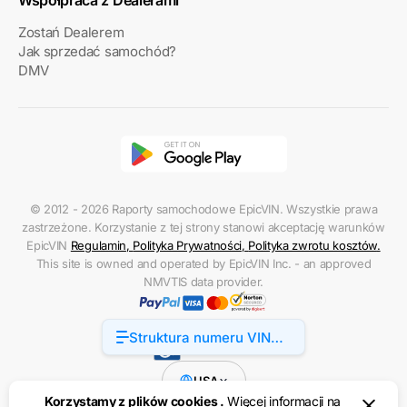
Zostań Dealerem
Jak sprzedać samochód?
DMV
© 2012 - 2026 Raporty samochodowe EpicVIN. Wszystkie prawa
zastrzeżone. Korzystanie z tej strony stanowi akceptację warunków
EpicVIN
Regulamin
,
Polityka Prywatności
,
Polityka zwrotu kosztów
.
This site is owned and operated by EpicVIN Inc. - an approved
NMVTIS data provider.
Struktura numeru VIN
Dostępność
Chevrolet Suburban
USA
Korzystamy z plików cookies .
Więcej informacji na