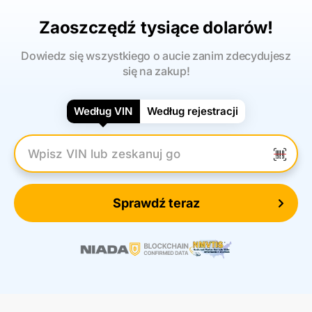
Zaoszczędź tysiące dolarów!
Dowiedz się wszystkiego o aucie zanim zdecydujesz
się na zakup!
Według VIN
Według rejestracji
Wpisz numer VIN
Sprawdź teraz