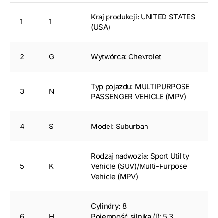
Kraj produkcji: UNITED STATES
1
1
(USA)
2
G
Wytwórca: Chevrolet
Typ pojazdu: MULTIPURPOSE
3
N
PASSENGER VEHICLE (MPV)
4
S
Model: Suburban
Rodzaj nadwozia: Sport Utility
5
K
Vehicle (SUV)/Multi-Purpose
Vehicle (MPV)
Cylindry: 8
6
H
Pojemność silnika (l): 5.3