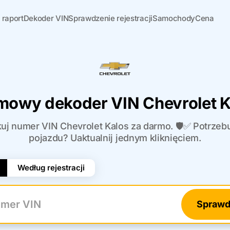
 raport
Dekoder VIN
Sprawdzenie rejestracji
Samochody
Cena
mowy dekoder VIN Chevrolet K
uj numer VIN Chevrolet Kalos za darmo. 🛡️✅ Potrzebuj
pojazdu? Uaktualnij jednym kliknięciem.
Według rejestracji
Sprawd
r VIN