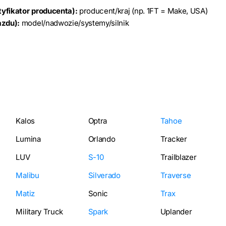
yfikator producenta):
producent/kraj (np. 1FT = Make, USA)
azdu):
model/nadwozie/systemy/silnik
Kalos
Optra
Tahoe
Lumina
Orlando
Tracker
LUV
S-10
Trailblazer
Malibu
Silverado
Traverse
Matiz
Sonic
Trax
Military Truck
Spark
Uplander