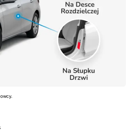
rowcy.
s