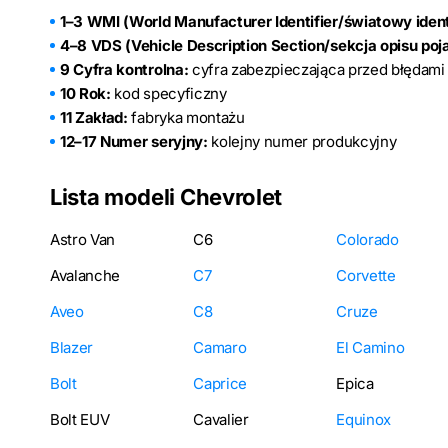
1–3 WMI (World Manufacturer Identifier/światowy ident
4–8 VDS (Vehicle Description Section/sekcja opisu poj
9 Cyfra kontrolna:
cyfra zabezpieczająca przed błędami
10 Rok:
kod specyficzny
11 Zakład:
fabryka montażu
12–17 Numer seryjny:
kolejny numer produkcyjny
Lista modeli Chevrolet
Astro Van
C6
Colorado
Avalanche
C7
Corvette
Aveo
C8
Cruze
Blazer
Camaro
El Camino
Bolt
Caprice
Epica
Bolt EUV
Cavalier
Equinox