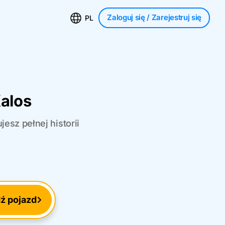
Zaloguj się
/ Zarejestruj się
PL
alos
esz pełnej historii
ź pojazd