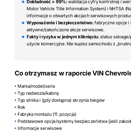
Dokładność > 99%:
walidacja cyfry kontrolnej i we
Motor Vehicle Title Information System) i NHTSA (Na
informacje o otwartych akcjach serwisowych produ
Wyposażenie i bezpieczeństwo:
fabryczne opcje i
aktywne/zakończone akcje serwisowe.
Fakty i ryzyka w jednym kliknięciu:
status salvage/p
użycie komercyjne. Nie kupisz samochodu z „brudną
Co otrzymasz w raporcie VIN Chevrole
Marka/model/seria
Typ nadwozia/kabiny
Typ silnika i (gdy dostępna) skrzynia biegów
Rok
Fabryka montażu (11. pozycja)
Podstawowe opcje/systemy bezpieczeństwa (jeśli zako
Informacje serwisowe