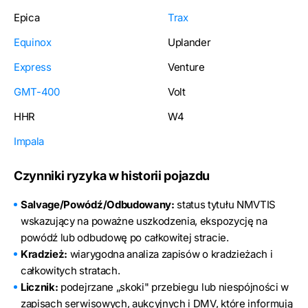
Epica
Trax
Equinox
Uplander
Express
Venture
GMT-400
Volt
HHR
W4
Impala
Czynniki ryzyka w historii pojazdu
Salvage/Powódź/Odbudowany:
status tytułu NMVTIS
wskazujący na poważne uszkodzenia, ekspozycję na
powódź lub odbudowę po całkowitej stracie.
Kradzież:
wiarygodna analiza zapisów o kradzieżach i
całkowitych stratach.
Licznik:
podejrzane „skoki" przebiegu lub niespójności w
zapisach serwisowych, aukcyjnych i DMV, które informują