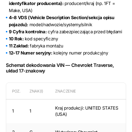
identyfikator producenta):
producent/kraj (np. 1FT =
Make, USA)
4–8 VDS (Vehicle Description Section/sekcja opisu
pojazdu):
model/nadwozie/systemy/silnik
9 Cyfra kontrolna:
cyfra zabezpieczająca przed błędami
10 Rok:
kod specyficzny
11 Zakład:
fabryka montażu
12–17 Numer seryjny:
kolejny numer produkcyjny
Schemat dekodowania VIN — Chevrolet Traverse,
układ 17-znakowy
POZ.
ZNAK(I)
ZNACZENIE
Kraj produkcji: UNITED STATES
1
1
(USA)