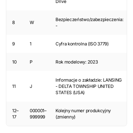
Drive
Bezpieczeństwo/zabezpieczenia:
8
W
-
9
1
Cyfra kontrolna (ISO 3779)
10
P
Rok modelowy: 2023
Informacje o zakładzie: LANSING
11
J
- DELTA TOWNSHIP UNITED
STATES (USA)
12–
000001–
Kolejny numer produkcyjny
17
999999
(zmienny)