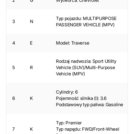
2
G
Wytwórca: Chevrolet
Typ pojazdu: MULTIPURPOSE
3
N
PASSENGER VEHICLE (MPV)
4
E
Model: Traverse
Rodzaj nadwozia: Sport Utility
5
R
Vehicle (SUV)/Multi-Purpose
Vehicle (MPV)
Cylindry: 6
6
K
Pojemność silnika (l): 3.6
Podstawowy typ paliwa: Gasoline
Typ: Premier
7
K
Typ napędu: FWD/Front-Wheel