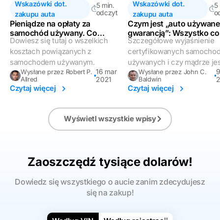
Wskazówki dot.
Wskazówki dot.
5 min.
5
odczyt
o
zakupu auta
zakupu auta
Pieniądze na opłaty za
Czym jest „auto używane
samochód używany. Co
gwarancją”: Wszystko co
Dowiesz się tutaj o wszelkich
Szczegółowe wyjaśnienie
powinieneś wiedzieć.
musisz wiedzieć
kosztach powiązanych z
certyfikowanych samocho
samochodem używanym.
używanych i czy mądrze jest
16 mar
9
Wysłane przez Robert P.
Wysłane przez John C.
Allred
2021
Baldwin
Czytaj więcej
Czytaj więcej
Wyświetl wszystkie wpisy
Zaoszczędź tysiące dolarów!
Dowiedz się wszystkiego o aucie zanim zdecydujesz
się na zakup!