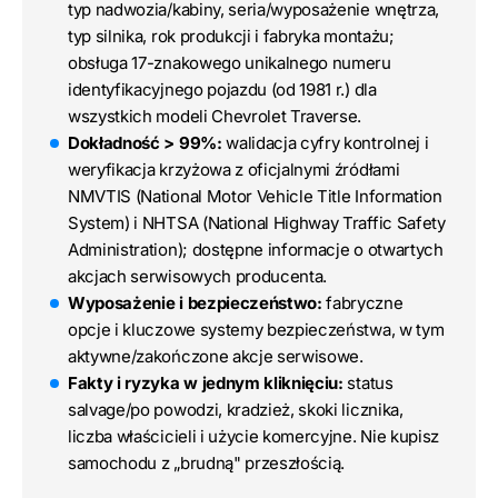
typ nadwozia/kabiny, seria/wyposażenie wnętrza,
typ silnika, rok produkcji i fabryka montażu;
obsługa 17-znakowego unikalnego numeru
identyfikacyjnego pojazdu (od 1981 r.) dla
wszystkich modeli Chevrolet Traverse.
Dokładność > 99%:
walidacja cyfry kontrolnej i
weryfikacja krzyżowa z oficjalnymi źródłami
NMVTIS (National Motor Vehicle Title Information
System) i NHTSA (National Highway Traffic Safety
Administration); dostępne informacje o otwartych
akcjach serwisowych producenta.
Wyposażenie i bezpieczeństwo:
fabryczne
opcje i kluczowe systemy bezpieczeństwa, w tym
aktywne/zakończone akcje serwisowe.
Fakty i ryzyka w jednym kliknięciu:
status
salvage/po powodzi, kradzież, skoki licznika,
liczba właścicieli i użycie komercyjne. Nie kupisz
samochodu z „brudną" przeszłością.