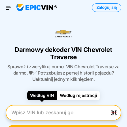
Zaloguj się
Otwórz menu
Darmowy dekoder VIN Chevrolet
Traverse
Sprawdź i zweryfikuj numer VIN Chevrolet Traverse za
darmo. 🛡️✅ Potrzebujesz pełnej historii pojazdu?
Uaktualnij jednym kliknięciem.
Według VIN
Według rejestracji
Wpisz numer VIN