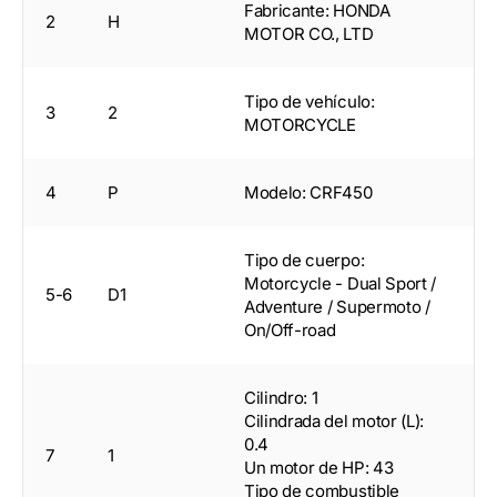
Fabricante: HONDA
2
H
MOTOR CO., LTD
Tipo de vehículo:
3
2
MOTORCYCLE
4
P
Modelo: CRF450
Tipo de cuerpo:
Motorcycle - Dual Sport /
5-6
D1
Adventure / Supermoto /
On/Off-road
Cilindro: 1
Cilindrada del motor (L):
0.4
7
1
Un motor de HP: 43
Tipo de combustible