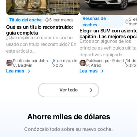
Reseñas de
5 le
Título del coche
5 leer menos
men
coches
Qué es un título reconstruido:
Elegir un SUV con asient
guía completa
capitán: Las mejores opc
¿Qué implica comprar un coche
Éstos son algunos de los
en 2023
usado con título reconstruido? En
principales vehículos utilita
este artículo...
deportivos equipado...
8 de mar. de
14 de
Publicado por John
Publicado por Robert
C. Baldwin
2023
P. Allred
2023
Lea mas
Lea mas
Ver todo
Ahorre miles de dólares
Conózcalo todo sobre su nuevo coche.