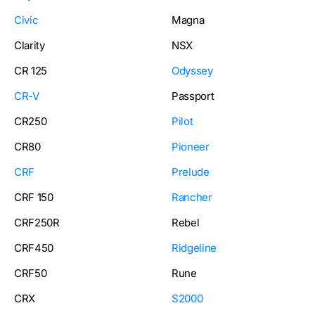
Civic
Magna
Clarity
NSX
CR 125
Odyssey
CR-V
Passport
CR250
Pilot
CR80
Pioneer
CRF
Prelude
CRF 150
Rancher
CRF250R
Rebel
CRF450
Ridgeline
CRF50
Rune
CRX
S2000