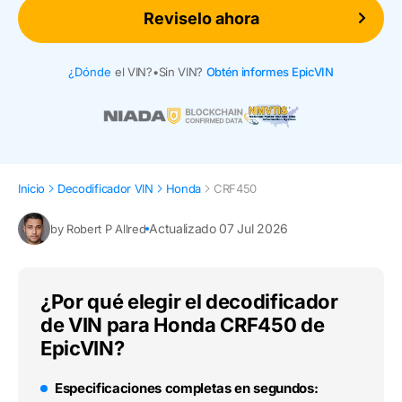
Reviselo ahora
¿Dónde
el VIN?
•
Sin VIN?
Obtén informes EpicVIN
Inicio
Decodificador VIN
Honda
CRF450
Actualizado 07 Jul 2026
by Robert P Allred
¿Por qué elegir el decodificador
de VIN para Honda CRF450 de
EpicVIN?
Especificaciones completas en segundos: