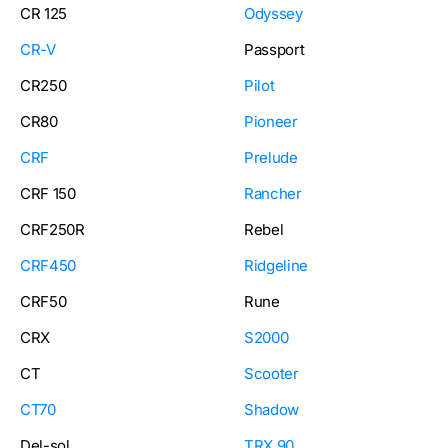
CR 125
Odyssey
CR-V
Passport
CR250
Pilot
CR80
Pioneer
CRF
Prelude
CRF 150
Rancher
CRF250R
Rebel
CRF450
Ridgeline
CRF50
Rune
CRX
S2000
CT
Scooter
CT70
Shadow
Del-sol
TRX 90