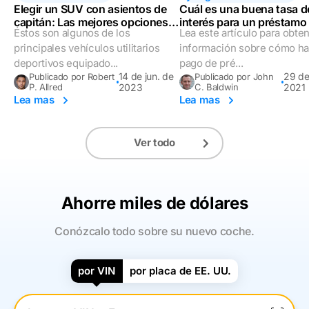
Elegir un SUV con asientos de
Cuál es una buena tasa d
capitán: Las mejores opciones
interés para un préstamo
Éstos son algunos de los
Lea este artículo para obte
en 2023
auto?
principales vehículos utilitarios
información sobre cómo ha
deportivos equipado...
pago de pré...
14 de jun. de
29 de
Publicado por Robert
Publicado por John
P. Allred
2023
C. Baldwin
2021
Lea mas
Lea mas
Ver todo
Ahorre miles de dólares
Conózcalo todo sobre su nuevo coche.
por VIN
por placa de EE. UU.