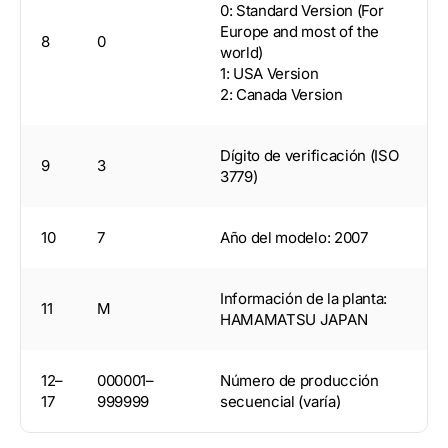
0: Standard Version (For
Europe and most of the
8
0
world)
1: USA Version
2: Canada Version
Dígito de verificación (ISO
9
3
3779)
10
7
Año del modelo: 2007
Información de la planta:
11
M
HAMAMATSU JAPAN
12–
000001–
Número de producción
17
999999
secuencial (varía)