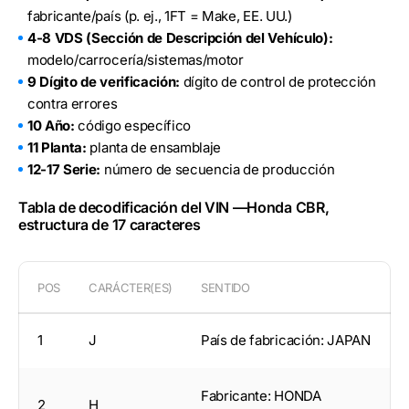
fabricante/país (p. ej., 1FT = Make, EE. UU.)
4-8 VDS (Sección de Descripción del Vehículo):
modelo/carrocería/sistemas/motor
9 Dígito de verificación:
dígito de control de protección
contra errores
10 Año:
código específico
11 Planta:
planta de ensamblaje
12-17 Serie:
número de secuencia de producción
Tabla de decodificación del VIN —Honda CBR,
estructura de 17 caracteres
POS
CARÁCTER(ES)
SENTIDO
1
J
País de fabricación: JAPAN
Fabricante: HONDA
2
H