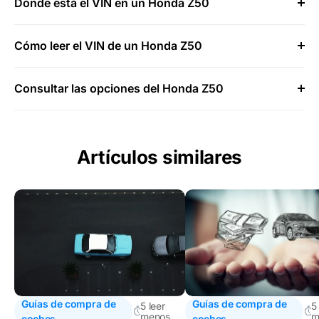
Dónde está el VIN en un Honda Z50
Cómo leer el VIN de un Honda Z50
Consultar las opciones del Honda Z50
Artículos similares
Guías de compra de
Guías de compra de
5 leer
5
menos
m
coches
coches