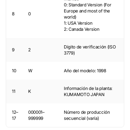
0: Standard Version (For
Europe and most of the
8
0
world)
1: USA Version
2: Canada Version
Dígito de verificación (ISO
9
2
3779)
10
W
Año del modelo: 1998
Información de la planta:
11
K
KUMAMOTO JAPAN
12–
000001–
Número de producción
17
999999
secuencial (varía)