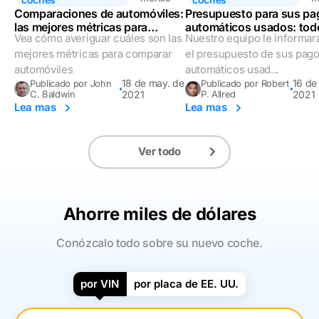
Comparaciones de automóviles:
Presupuesto para sus pa
las mejores métricas para
automáticos usados: todo
Vea cómo averiguar cuáles son las
Nuestro equipo le informar
comparar automóviles
que debe saber
mejores métricas para comparar
el presupuesto de sus pag
automóviles
automáticos usad...
18 de may. de
16 de
Publicado por John
Publicado por Robert
C. Baldwin
2021
P. Allred
2021
Lea mas
Lea mas
Ver todo
Ahorre miles de dólares
Conózcalo todo sobre su nuevo coche.
por VIN
por placa de EE. UU.