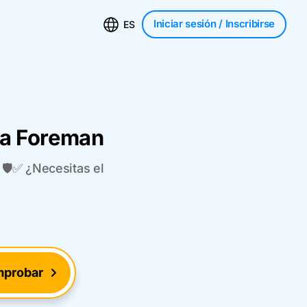
Iniciar sesión
/ Inscribirse
ES
da Foreman
🛡️✅ ¿Necesitas el
probar