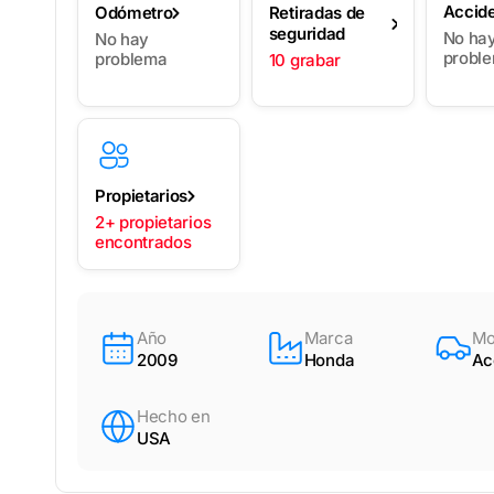
Accid
Odómetro
Retiradas de
seguridad
No ha
No hay
probl
problema
10 grabar
Propietarios
2+ propietarios
encontrados
Año
Marca
Mo
2009
Honda
Ac
Hecho en
USA