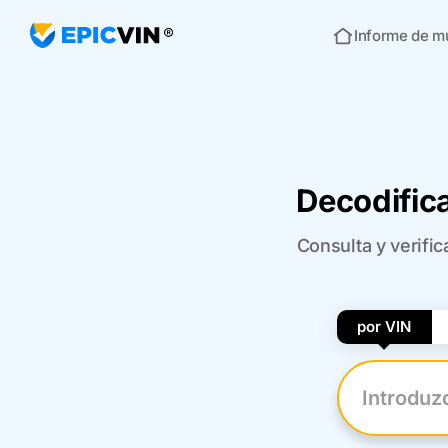
Informe de m
Inicio
Decodific
Consulta y verifi
por VIN
Introduzca 