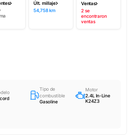
entes
Últ. millaje
Ventas
y
54,758 km
2 se
ema
encontraron
ventas
Tipo de
Motor
delo
combustible
2.4L In-Line
cord
K24Z3
Gasoline