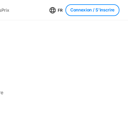
Connexion
/ S'inscrire
s
Prix
FR
re