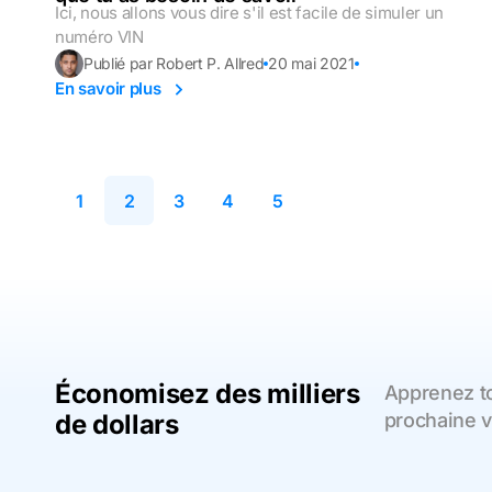
Ici, nous allons vous dire s'il est facile de simuler un
numéro VIN
Publié par Robert P. Allred
20 mai 2021
En savoir plus
1
2
3
4
5
Économisez des milliers
Apprenez tou
de dollars
prochaine v