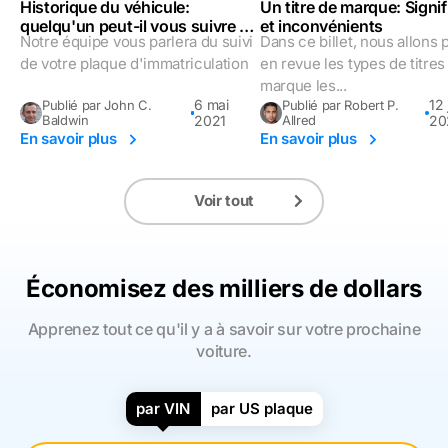
Historique du véhicule:
Un titre de marque: Signif
quelqu'un peut-il vous suivre à
et inconvénients
Notre équipe vous parlera du suivi
Dans ce billet, nous allons 
l'aide de votre plaque
d'immatriculation?
de votre plaque d'immatriculation
en revue les types de titres
marque les...
6 mai
12 j
Publié par John C.
Publié par Robert P.
Baldwin
2021
Allred
20
En savoir plus
En savoir plus
Voir tout
Économisez des milliers de dollars
Apprenez tout ce qu'il y a à savoir sur votre prochaine
voiture.
par VIN
par US plaque