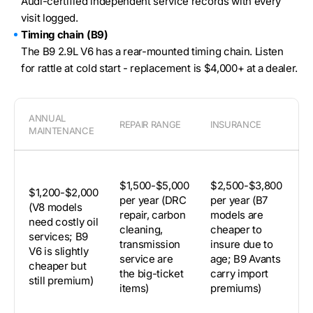
Audi-certified independent service records with every
visit logged.
Timing chain (B9)
The B9 2.9L V6 has a rear-mounted timing chain. Listen
for rattle at cold start - replacement is $4,000+ at a dealer.
ANNUAL
REPAIR RANGE
INSURANCE
D
MAINTENANCE
~
$1,500-$5,000
$2,500-$3,800
(
$1,200-$2,000
per year (DRC
per year (B7
a
(V8 models
repair, carbon
models are
a
need costly oil
cleaning,
cheaper to
a
services; B9
transmission
insure due to
co
V6 is slightly
service are
age; B9 Avants
B
cheaper but
the big-ticket
carry import
h
still premium)
items)
premiums)
we
US