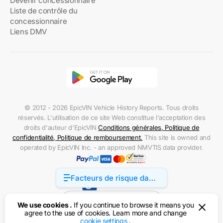
Devenir concessionnaire
Liste de contrôle du
concessionnaire
Liens DMV
© 2012 - 2026 EpicVIN Vehicle History Reports. Tous droits
réservés. L'utilisation de ce site Web constitue l'acceptation des
droits d'auteur d'EpicVIN
Conditions générales
,
Politique de
confidentialité
,
Politique de remboursement
.
This site is owned and
operated by EpicVIN Inc. - an approved NMVTIS data provider.
Facteurs de risque dans
Accessibility
l'historique du véhicule
Etats-Unis d'Amérique
We use cookies .
If you continue to browse it means you
agree to the use of cookies. Learn more and change
cookie settings
.