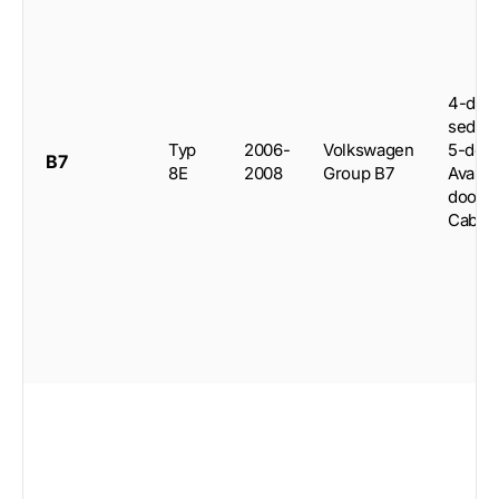
4-doo
sedan,
Typ
2006-
Volkswagen
5-doo
B7
8E
2008
Group B7
Avant,
door
Cabrio