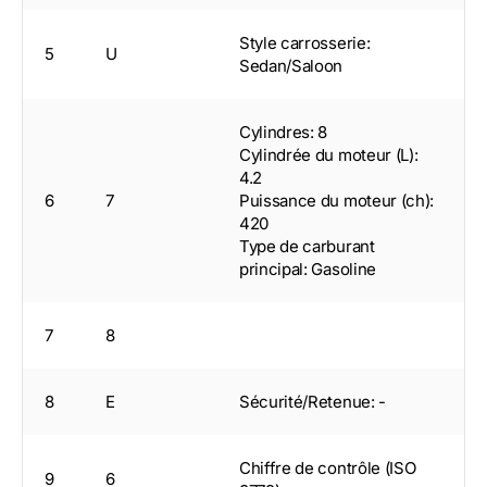
Style carrosserie:
5
U
Sedan/Saloon
Cylindres: 8
Cylindrée du moteur (L):
4.2
6
7
Puissance du moteur (ch):
420
Type de carburant
principal: Gasoline
7
8
8
E
Sécurité/Retenue: -
Chiffre de contrôle (ISO
9
6