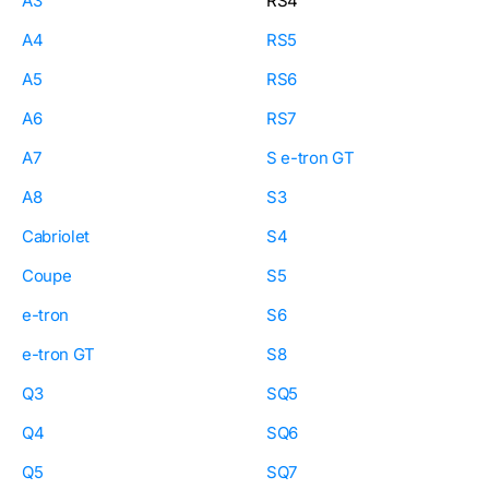
A3
RS4
A4
RS5
A5
RS6
A6
RS7
A7
S e-tron GT
A8
S3
Cabriolet
S4
Coupe
S5
e-tron
S6
e-tron GT
S8
Q3
SQ5
Q4
SQ6
Q5
SQ7