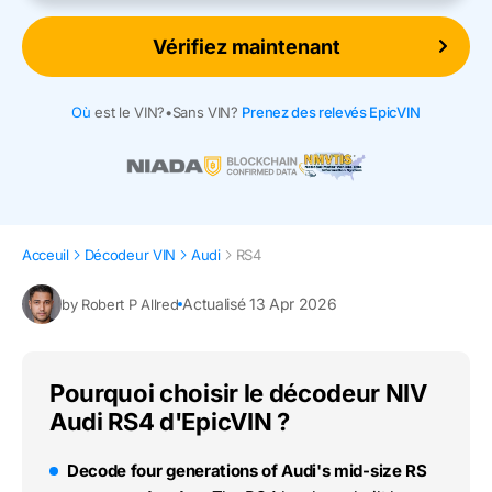
Vérifiez maintenant
Où
est le VIN?
•
Sans VIN?
Prenez des relevés EpicVIN
Acceuil
Décodeur VIN
Audi
RS4
Actualisé 13 Apr 2026
by Robert P Allred
Pourquoi choisir le décodeur NIV
Audi RS4 d'EpicVIN ?
Decode four generations of Audi's mid-size RS