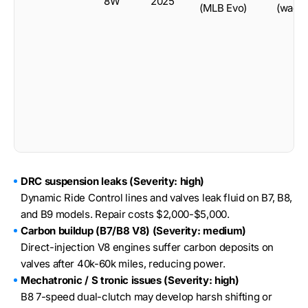
8W
2025
(MLB Evo)
(wago
DRC suspension leaks (Severity: high)
Dynamic Ride Control lines and valves leak fluid on B7, B8,
and B9 models. Repair costs $2,000-$5,000.
Carbon buildup (B7/B8 V8) (Severity: medium)
Direct-injection V8 engines suffer carbon deposits on
valves after 40k-60k miles, reducing power.
Mechatronic / S tronic issues (Severity: high)
B8 7-speed dual-clutch may develop harsh shifting or