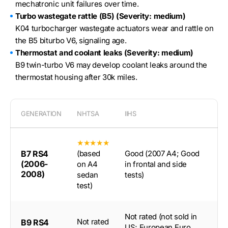
mechatronic unit failures over time.
Turbo wastegate rattle (B5) (Severity: medium)
K04 turbocharger wastegate actuators wear and rattle on
the B5 biturbo V6, signaling age.
Thermostat and coolant leaks (Severity: medium)
B9 twin-turbo V6 may develop coolant leaks around the
thermostat housing after 30k miles.
GENERATION
NHTSA
IIHS
★★★★★
B7 RS4
(based
Good (2007 A4; Good
(2006-
on A4
in frontal and side
2008)
sedan
tests)
test)
Not rated (not sold in
Not rated
B9 RS4
US; European Euro