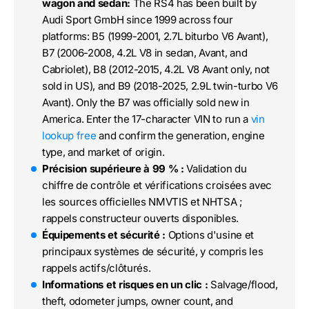
wagon and sedan:
The RS4 has been built by
Audi Sport GmbH since 1999 across four
platforms: B5 (1999-2001, 2.7L biturbo V6 Avant),
B7 (2006-2008, 4.2L V8 in sedan, Avant, and
Cabriolet), B8 (2012-2015, 4.2L V8 Avant only, not
sold in US), and B9 (2018-2025, 2.9L twin-turbo V6
Avant). Only the B7 was officially sold new in
America. Enter the 17-character VIN to run a
vin
lookup free
and confirm the generation, engine
type, and market of origin.
Précision supérieure à 99 % :
Validation du
chiffre de contrôle et vérifications croisées avec
les sources officielles NMVTIS et NHTSA ;
rappels constructeur ouverts disponibles.
Équipements et sécurité :
Options d'usine et
principaux systèmes de sécurité, y compris les
rappels actifs/clôturés.
Informations et risques en un clic :
Salvage/flood,
theft, odometer jumps, owner count, and