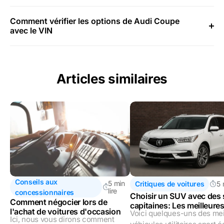
Comment vérifier les options de Audi Coupe
avec le VIN
Articles similaires
Conseils aux
5 min
Critiques de voitures
5 
lire
concessionnaires
Choisir un SUV avec des 
Comment négocier lors de
capitaines: Les meilleure
l'achat de voitures d'occasion
Voici quelques-uns des mei
options en 2023
Ici, nous vous dirons comment