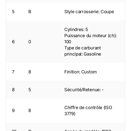
5
B
Style carrosserie: Coupe
Cylindres: 5
Puissance du moteur (ch):
6
0
100
Type de carburant
principal: Gasoline
7
8
Finition: Custom
8
5
Sécurité/Retenue: -
Chiffre de contrôle (ISO
9
8
3779)