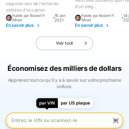
véhicules utilitaires sport 
négocier lors de l'achat de
d'un sièg...
voitures d'occasion
16 avr.
14 
Publié par Robert P.
Publié par Robert P.
Allred
2021
Allred
20
En savoir plus
En savoir plus
Voir tout
Économisez des milliers de dollars
Apprenez tout ce qu'il y a à savoir sur votre prochaine
voiture.
par VIN
par US plaque
Entrez le numéro VIN