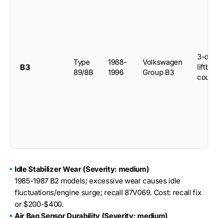
3-doo
Type
1988-
Volkswagen
B3
liftba
89/8B
1996
Group B3
coup
Idle Stabilizer Wear (Severity: medium)
1985-1987 B2 models; excessive wear causes idle
fluctuations/engine surge; recall 87V069. Cost: recall fix
or $200-$400.
Air Bag Sensor Durability (Severity: medium)