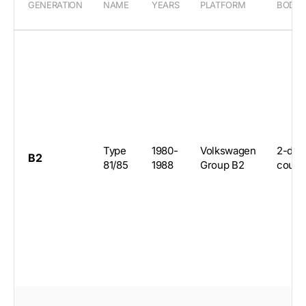
GENERATION
NAME
YEARS
PLATFORM
BODY
Type
1980-
Volkswagen
2-doo
B2
81/85
1988
Group B2
coup