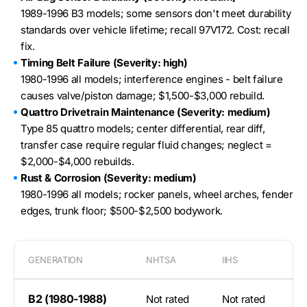
1989-1996 B3 models; some sensors don't meet durability
standards over vehicle lifetime; recall 97V172. Cost: recall
fix.
Timing Belt Failure (Severity: high)
1980-1996 all models; interference engines - belt failure
causes valve/piston damage; $1,500-$3,000 rebuild.
Quattro Drivetrain Maintenance (Severity: medium)
Type 85 quattro models; center differential, rear diff,
transfer case require regular fluid changes; neglect =
$2,000-$4,000 rebuilds.
Rust & Corrosion (Severity: medium)
1980-1996 all models; rocker panels, wheel arches, fender
edges, trunk floor; $500-$2,500 bodywork.
GENERATION
NHTSA
IIHS
B2 (1980-1988)
Not rated
Not rated