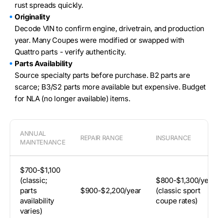
rust spreads quickly.
Originality
Decode VIN to confirm engine, drivetrain, and production
year. Many Coupes were modified or swapped with
Quattro parts - verify authenticity.
Parts Availability
Source specialty parts before purchase. B2 parts are
scarce; B3/S2 parts more available but expensive. Budget
for NLA (no longer available) items.
ANNUAL
REPAIR RANGE
INSURANCE
MAINTENANCE
$700-$1,100
(classic;
$800-$1,300/year
parts
$900-$2,200/year
(classic sport
availability
coupe rates)
varies)