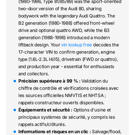
(1980-1996, Type 81/85/89) was the sport-oriented
two-door version of the Audi 80, sharing
bodywork with the legendary Audi Quattro. The
B2 generation (1980-1988) offered front-wheel
drive and optional quattro AWD, while the B3
generation (1988-1996) introduced a modern
liftback design. Your
vin lookup free
decodes the
17-character VIN to confirm generation, engine
type (1.6L-2.3L I4/I5), drivetrain (FWD or quattro),
and production year - essential for enthusiasts
and collectors.
Précision supérieure à 99 % :
Validation du
chiffre de contrôle et vérifications croisées avec
les sources officielles NMVTIS et NHTSA ;
rappels constructeur ouverts disponibles.
Équipements et sécurité :
Options d'usine et
principaux systèmes de sécurité, y compris les
rappels actifs/clôturés.
Informations et risques en un clic :
Salvage/flood,