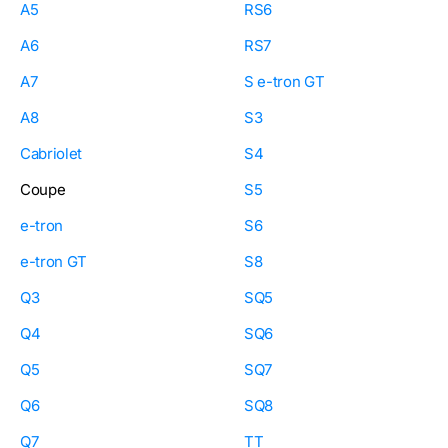
A5
RS6
A6
RS7
A7
S e-tron GT
A8
S3
Cabriolet
S4
Coupe
S5
e-tron
S6
e-tron GT
S8
Q3
SQ5
Q4
SQ6
Q5
SQ7
Q6
SQ8
Q7
TT