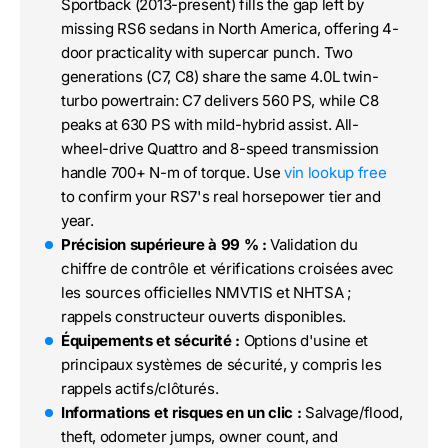
Sportback (2013-present) fills the gap left by
missing RS6 sedans in North America, offering 4-
door practicality with supercar punch. Two
generations (C7, C8) share the same 4.0L twin-
turbo powertrain: C7 delivers 560 PS, while C8
peaks at 630 PS with mild-hybrid assist. All-
wheel-drive Quattro and 8-speed transmission
handle 700+ N-m of torque. Use
vin lookup free
to confirm your RS7's real horsepower tier and
year.
Précision supérieure à 99 % :
Validation du
chiffre de contrôle et vérifications croisées avec
les sources officielles NMVTIS et NHTSA ;
rappels constructeur ouverts disponibles.
Équipements et sécurité :
Options d'usine et
principaux systèmes de sécurité, y compris les
rappels actifs/clôturés.
Informations et risques en un clic :
Salvage/flood,
theft, odometer jumps, owner count, and