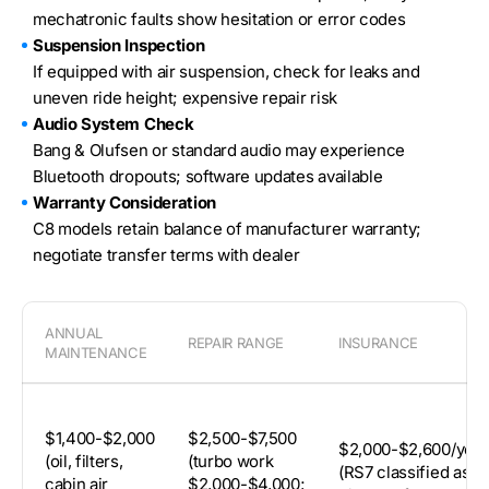
mechatronic faults show hesitation or error codes
Suspension Inspection
If equipped with air suspension, check for leaks and
uneven ride height; expensive repair risk
Audio System Check
Bang & Olufsen or standard audio may experience
Bluetooth dropouts; software updates available
Warranty Consideration
C8 models retain balance of manufacturer warranty;
negotiate transfer terms with dealer
ANNUAL
REPAIR RANGE
INSURANCE
MAINTENANCE
$1,400-$2,000
$2,500-$7,500
$2,000-$2,600/year
(oil, filters,
(turbo work
(RS7 classified as
cabin air
$2,000-$4,000;