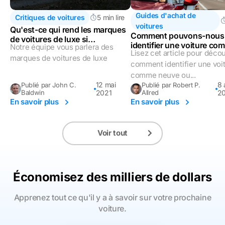
Guides d'achat de
Critiques de voitures
5 min lire
voitures
Qu'est-ce qui rend les marques
Comment pouvons-nous
de voitures de luxe si
identifier une voiture co
Notre équipe vous parlera des
coûteuses?
Lisez cet article pour décou
neuve ou d'occasion?
marques de voitures de luxe
comment identifier une voi
comme neuve ou...
12 mai
8 
Publié par John C.
Publié par Robert P.
Baldwin
2021
Allred
2
En savoir plus
En savoir plus
Voir tout
Économisez des milliers de dollars
Apprenez tout ce qu'il y a à savoir sur votre prochaine
voiture.