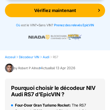
Vérifiez maintenant
Où
est le VIN?
•
Sans VIN?
Prenez des relevés EpicVIN
Acceuil
Décodeur VIN
Audi
RS7
Actualisé 13 Apr 2026
by Robert P Allred
Pourquoi choisir le décodeur NIV
Audi RS7 d'EpicVIN ?
Four-Door Gran Turismo Rocket:
The RS7