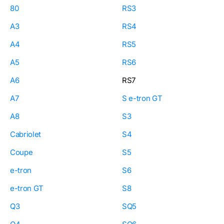
80
RS3
A3
RS4
A4
RS5
A5
RS6
A6
RS7
A7
S e-tron GT
A8
S3
Cabriolet
S4
Coupe
S5
e-tron
S6
e-tron GT
S8
Q3
SQ5