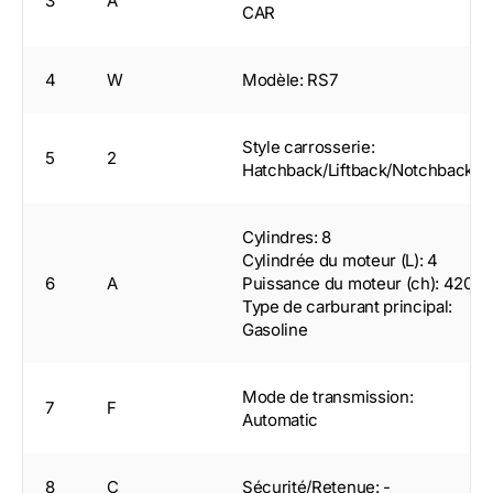
3
A
CAR
4
W
Modèle: RS7
Style carrosserie:
5
2
Hatchback/Liftback/Notchback
Cylindres: 8
Cylindrée du moteur (L): 4
6
A
Puissance du moteur (ch): 420
Type de carburant principal:
Gasoline
Mode de transmission:
7
F
Automatic
8
C
Sécurité/Retenue: -