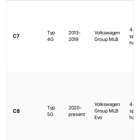
4-do
Typ
2013-
Volkswagen
C7
spor
4G
2019
Group MLB
hatc
Volkswagen
4-do
Typ
2020-
C8
Group MLB
spor
5G
present
Evo
hatc