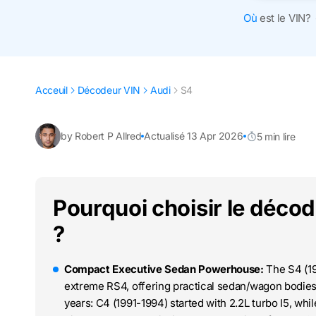
Où
est le VIN?
Acceuil
Décodeur VIN
Audi
S4
by Robert P Allred
Actualisé 13 Apr 2026
5 min lire
Pourquoi choisir le déco
?
Compact Executive Sedan Powerhouse:
The S4 (19
extreme RS4, offering practical sedan/wagon bodie
years: C4 (1991-1994) started with 2.2L turbo I5, wh