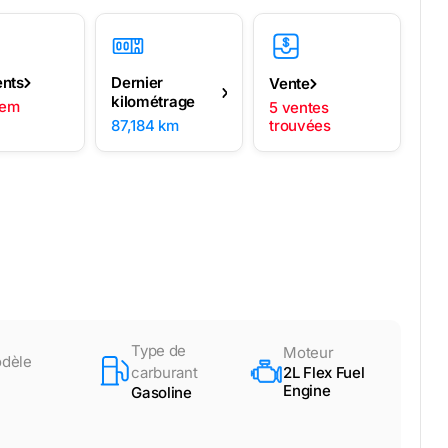
ents
Dernier
Vente
kilométrage
lem
5 ventes
87,184 km
trouvées
Type de
Moteur
dèle
carburant
2L Flex Fuel
Engine
Gasoline