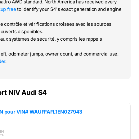
Quattro AWD standard. North America has received every
kup free
to identify your S4's exact generation and engine
de contrôle et vérifications croisées avec les sources
ouverts disponibles.
paux systèmes de sécurité, y compris les rappels
heft, odometer jumps, owner count, and commercial use.
der
.
rt NIV Audi S4
IN pour
VIN# WAUFFAFL1EN027943