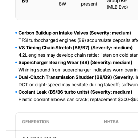
B9
Group B9
8W
present
(MLB Evo)
Carbon Buildup on Intake Valves (Severity: medium)
TFSI turbocharged engines (B9) accumulate deposits aft
V8 Timing Chain Stretch (B6/B7) (Severity: medium)
4.2L engines may develop chain rattle; listen on cold sta
Supercharger Bearing Wear (B8) (Severity: medium)
Whining sound from supercharger indicates worn bearin
Dual-Clutch Transmission Shudder (B8/B9) (Severity: 
DCT or eight-speed may hesitate during takeoff; softwar
Coolant Leak (B5/B6 turbo units) (Severity: medium)
Plastic coolant elbows can crack; replacement $300-$60
GENERATION
NHTSA