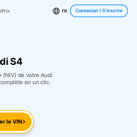
Connexion
/ S'inscrire
s
Prix
FR
di S4
e (NIV) de votre Audi
complète en un clic.
ier le VIN