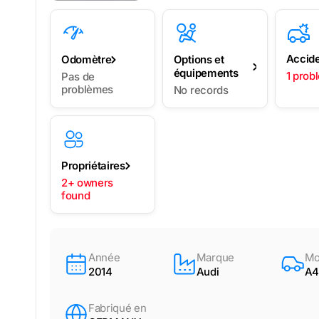
Accid
Odomètre
Options et
équipements
1 prob
Pas de
problèmes
No records
Propriétaires
2+ owners
found
Année
Marque
Mo
2014
Audi
A4
Fabriqué en