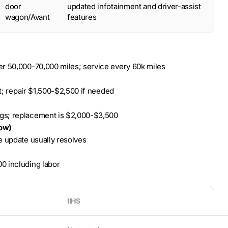
door
updated infotainment and driver-assist
wagon/Avant
features
er 50,000-70,000 miles; service every 60k miles
rt; repair $1,500-$2,500 if needed
gs; replacement is $2,000-$3,500
low)
e update usually resolves
0 including labor
IIHS