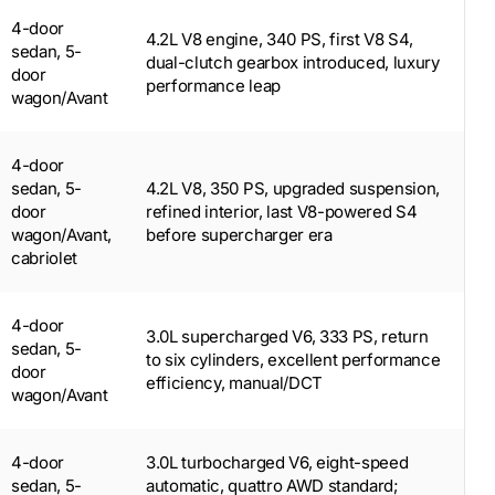
4-door
4.2L V8 engine, 340 PS, first V8 S4,
sedan, 5-
dual-clutch gearbox introduced, luxury
door
performance leap
wagon/Avant
4-door
sedan, 5-
4.2L V8, 350 PS, upgraded suspension,
door
refined interior, last V8-powered S4
wagon/Avant,
before supercharger era
cabriolet
4-door
3.0L supercharged V6, 333 PS, return
sedan, 5-
to six cylinders, excellent performance
door
efficiency, manual/DCT
wagon/Avant
4-door
3.0L turbocharged V6, eight-speed
sedan, 5-
automatic, quattro AWD standard;