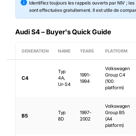
Identifiez toujours les rappels ouverts par NIV ; le
sont effectuées gratuitement. Il est utile de compa
Audi S4 – Buyer's Quick Guide
GENERATION
NAME
YEARS
PLATFORM
Volkswagen
Typ
1991-
Group C4
C4
4A,
1994
(100
Ur-S4
platform)
Volkswagen
Typ
1997-
Group B5
B5
8D
2002
(A4
platform)