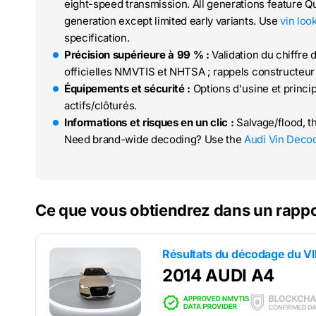
eight-speed transmission. All generations feature 
generation except limited early variants. Use
vin loo
specification.
Précision supérieure à 99 % :
Validation du chiffre 
officielles NMVTIS et NHTSA ; rappels constructeur 
Équipements et sécurité :
Options d'usine et princi
actifs/clôturés.
Informations et risques en un clic :
Salvage/flood, t
Need brand-wide decoding? Use the
Audi Vin Deco
Ce que vous obtiendrez dans un rappo
Résultats du décodage du V
2014 AUDI A4