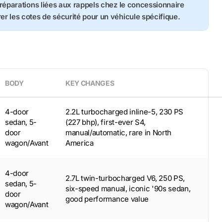
s réparations liées aux rappels chez le concessionnaire
rer les cotes de sécurité pour un véhicule spécifique.
BODY
KEY CHANGES
4-door
2.2L turbocharged inline-5, 230 PS
sedan, 5-
(227 bhp), first-ever S4,
door
manual/automatic, rare in North
wagon/Avant
America
4-door
2.7L twin-turbocharged V6, 250 PS,
sedan, 5-
six-speed manual, iconic '90s sedan,
door
good performance value
wagon/Avant