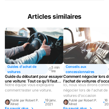
Articles similaires
Guides d'achat de
Conseils aux
5 min
lire
voitures
concessionnaires
Guide du débutant pour essayer
Comment négocier lors d
une voiture: Tout ce qu'il faut
l'achat de voitures d'occ
Notre équipe vous expliquera
Ici, nous vous dirons comm
savoir
comment tester une voiture.
négocier lors de l'achat de
voitures d'occasion
19 janv.
16 
Publié par Robert P.
Publié par Robert P.
Allred
2021
Allred
20
En savoir plus
En savoir plus