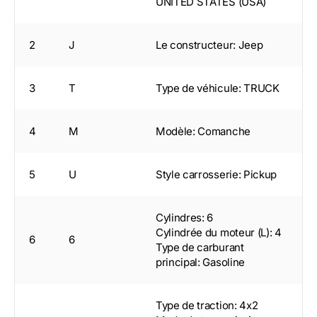
UNITED STATES (USA)
2
J
Le constructeur: Jeep
3
T
Type de véhicule: TRUCK
4
M
Modèle: Comanche
5
U
Style carrosserie: Pickup
Cylindres: 6
Cylindrée du moteur (L): 4
6
6
Type de carburant
principal: Gasoline
Type de traction: 4x2