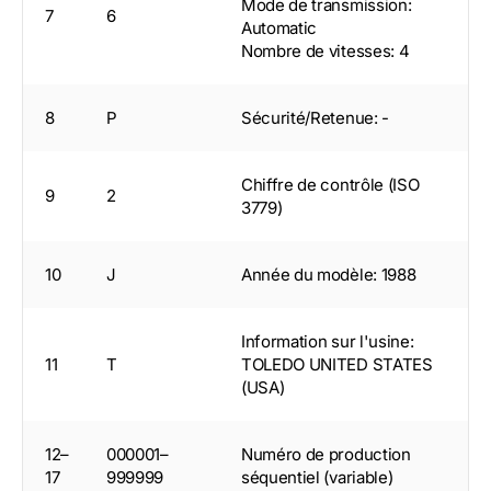
Mode de transmission:
7
6
Automatic
Nombre de vitesses: 4
8
P
Sécurité/Retenue: -
Chiffre de contrôle (ISO
9
2
3779)
10
J
Année du modèle: 1988
Information sur l'usine:
11
T
TOLEDO UNITED STATES
(USA)
12–
000001–
Numéro de production
17
999999
séquentiel (variable)