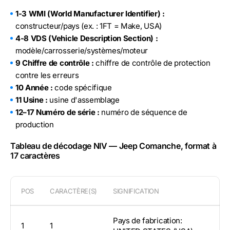
1-3 WMI (World Manufacturer Identifier) :
constructeur/pays (ex. : 1FT = Make, USA)
4-8 VDS (Vehicle Description Section) :
modèle/carrosserie/systèmes/moteur
9 Chiffre de contrôle :
chiffre de contrôle de protection
contre les erreurs
10 Année :
code spécifique
11 Usine :
usine d'assemblage
12–17 Numéro de série :
numéro de séquence de
production
Tableau de décodage NIV — Jeep Comanche, format à
17 caractères
POS
CARACTÈRE(S)
SIGNIFICATION
Pays de fabrication:
1
1