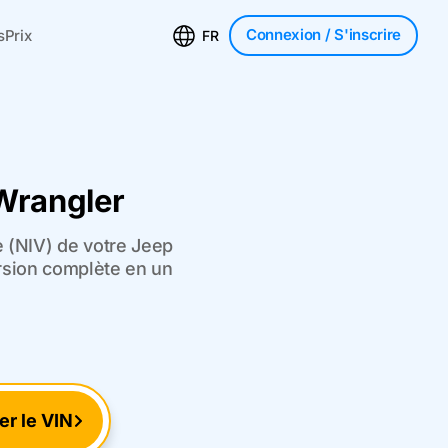
Connexion
/ S'inscrire
s
Prix
FR
 Wrangler
e (NIV) de votre Jeep
ersion complète en un
ier le VIN