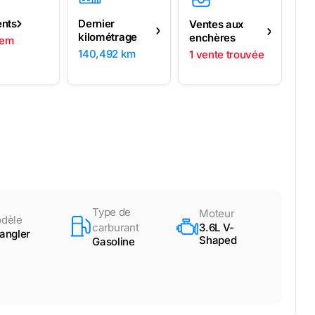
ents
Dernier
Ventes aux
kilométrage
enchères
lem
140,492 km
1 vente trouvée
Type de
Moteur
dèle
carburant
3.6L V-
angler
Shaped
Gasoline