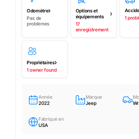
Accid
Odomètre
Options et
équipements
1 prob
Pas de
problèmes
17
enregistrement
Propriétaires
1 owner found
Année
Marque
Mo
2022
Jeep
Wr
Fabriqué en
USA