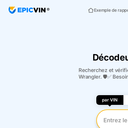
Exemple de rapp
Acceuil
Décodeur
Recherchez et vérifi
Wrangler. 🛡️✅ Besoi
par VIN
Entrez le n