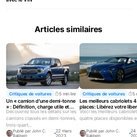
Articles similaires
Critiques de voitures
5 min lire
Critiques de voitures
5 
Un « camion d’une demi-tonne
Les meilleurs cabriolets 4
» : Définition, charge utile et
places: Libérez votre liber
Découvrez tous les détails sur les
Voici les meilleurs cabriole
économie de carburant
camions classés en demi-tonnes,
quatre places disponibles 
trois-quart...
22 mars
24
Publié par John C.
Publié par John C.
Baldwin
2023
Baldwin
20