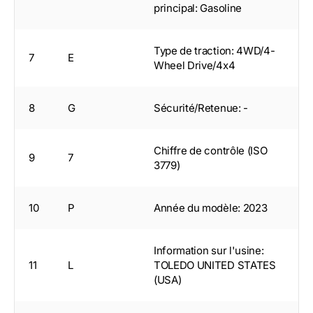
principal: Gasoline
Type de traction: 4WD/4-
7
E
Wheel Drive/4x4
8
G
Sécurité/Retenue: -
Chiffre de contrôle (ISO
9
7
3779)
10
P
Année du modèle: 2023
Information sur l'usine:
11
L
TOLEDO UNITED STATES
(USA)