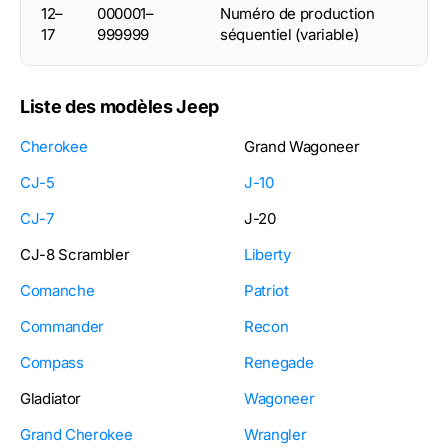
12–
000001–
Numéro de production
17
999999
séquentiel (variable)
Liste des modèles Jeep
Cherokee
Grand Wagoneer
CJ-5
J-10
CJ-7
J-20
CJ-8 Scrambler
Liberty
Comanche
Patriot
Commander
Recon
Compass
Renegade
Gladiator
Wagoneer
Grand Cherokee
Wrangler