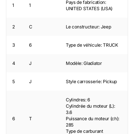
Pays de fabrication:
1
1
UNITED STATES (USA)
2
C
Le constructeur: Jeep
3
6
Type de véhicule: TRUCK
4
J
Modèle: Gladiator
5
J
Style carrosserie: Pickup
Cylindres: 6
Cylindrée du moteur (L):
3.6
6
T
Puissance du moteur (ch):
285
Type de carburant