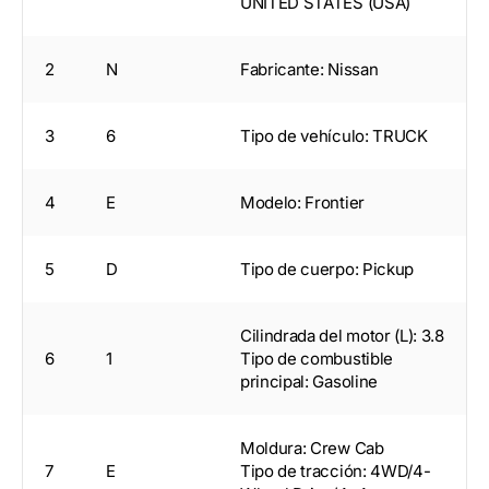
UNITED STATES (USA)
2
N
Fabricante: Nissan
3
6
Tipo de vehículo: TRUCK
4
E
Modelo: Frontier
5
D
Tipo de cuerpo: Pickup
Cilindrada del motor (L): 3.8
6
1
Tipo de combustible
principal: Gasoline
Moldura: Crew Cab
7
E
Tipo de tracción: 4WD/4-