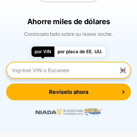
Ahorre miles de dólares
Conózcalo todo sobre su nuevo coche.
por VIN
por placa de EE. UU.
Introduzca el VIN
Reviselo ahora