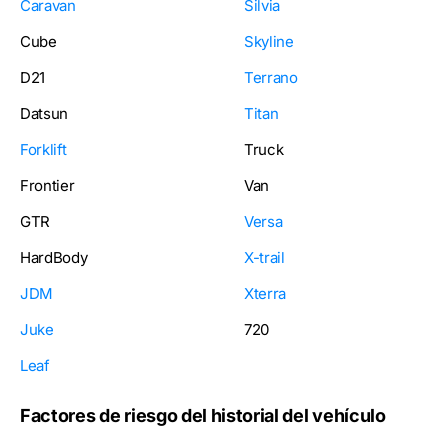
Caravan
Silvia
Cube
Skyline
D21
Terrano
Datsun
Titan
Forklift
Truck
Frontier
Van
GTR
Versa
HardBody
X-trail
JDM
Xterra
Juke
720
Leaf
Factores de riesgo del historial del vehículo