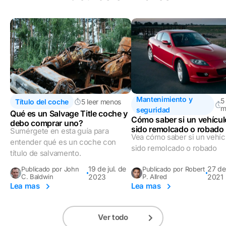
Mantenimiento y
5
Título del coche
5 leer menos
m
seguridad
Qué es un Salvage Title coche y
Cómo saber si un vehícul
debo comprar uno?
sido remolcado o robado
Sumérgete en esta guía para
Vea cómo saber si un vehíc
entender qué es un coche con
sido remolcado o robado
título de salvamento.
19 de jul. de
27 de
Publicado por John
Publicado por Robert
C. Baldwin
2023
P. Allred
2021
Lea mas
Lea mas
Ver todo