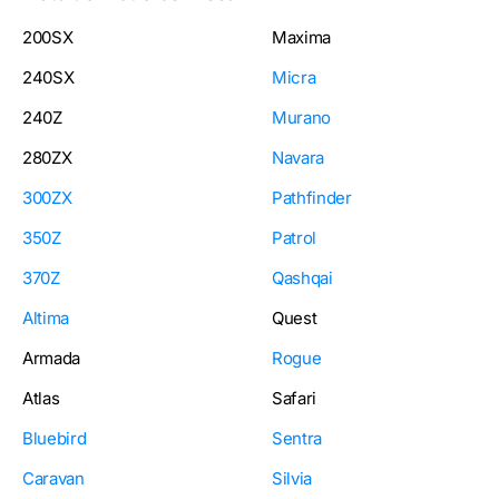
200SX
Maxima
240SX
Micra
240Z
Murano
280ZX
Navara
300ZX
Pathfinder
350Z
Patrol
370Z
Qashqai
Altima
Quest
Armada
Rogue
Atlas
Safari
Bluebird
Sentra
Caravan
Silvia