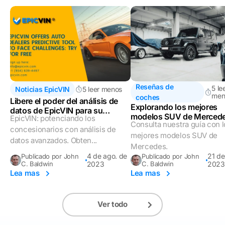
Reseñas de
5 le
Noticias EpicVIN
5 leer menos
men
coches
Libere el poder del análisis de
Explorando los mejores
datos de EpicVIN para su
modelos SUV de Mercede
EpicVIN: potenciando los
concesionario
Consulta nuestra guía con l
Elección del experto
concesionarios con análisis de
mejores modelos SUV de
datos avanzados. Obten...
Mercedes.
4 de ago. de
21 de
Publicado por John
Publicado por John
C. Baldwin
2023
C. Baldwin
2023
Lea mas
Lea mas
Ver todo