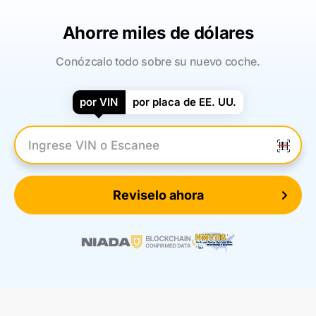
Ahorre miles de dólares
Conózcalo todo sobre su nuevo coche.
por VIN
por placa de EE. UU.
Introduzca el VIN
Reviselo ahora