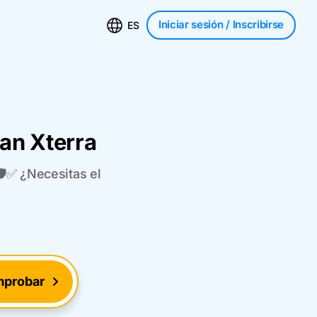
Iniciar sesión
/ Inscribirse
ES
san Xterra
🛡️✅ ¿Necesitas el
probar