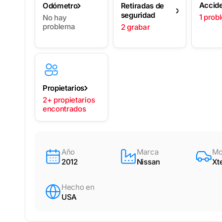
Accid
Odómetro
Retiradas de
seguridad
1 prob
No hay
problema
2 grabar
Propietarios
2+ propietarios
encontrados
Año
Marca
Mo
2012
Nissan
Xt
Hecho en
USA