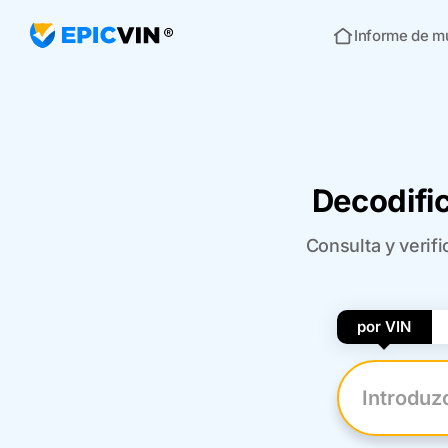
Informe de m
Inicio
Decodific
Consulta y verifi
por VIN
Introduzca 