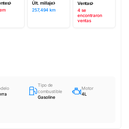
entes
Últ. millaje
Ventas
lem
257,494 km
4 se
encontraron
ventas
Tipo de
delo
Motor
combustible
erra
4L
Gasoline