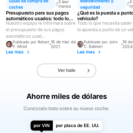
Guías de compra de
Mantenimiento y
5 leer
5
menos
m
coches
seguridad
Presupuesto para sus pagos
¿Qué es la puesta a punt
automáticos usados: todo lo
vehículo?
Nuestro equipo le informará sobre
Todo lo que necesita saber
que debe saber
el presupuesto de sus pagos
la apuesta a punto de un ve
automáticos usad...
16 de mar. de
16 de
Publicado por Robert
Publicado por John
P. Allred
2021
C. Baldwin
2024
Lea mas
Lea mas
Ver todo
Ahorre miles de dólares
Conózcalo todo sobre su nuevo coche.
por VIN
por placa de EE. UU.