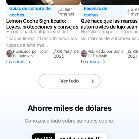
Guías de compra de
Reseñas de
5 leer
5 le
menos
men
coches
coches
Lemon Coche Significado:
Qué hace que las marcas
Leyes, protecciones y consejos
automóviles de lujo sean 
Ha oído hablar alguna vez del
Nuestro equipo le informar
costosas?
"coche limón"? Descubramos las
las marcas de automóviles d
capas de este mis...
7 de may. de
12 de
Publicado por John
Publicado por John
C. Baldwin
2025
C. Baldwin
2021
Lea mas
Lea mas
Ver todo
Ahorre miles de dólares
Conózcalo todo sobre su nuevo coche.
por VIN
por placa de EE. UU.