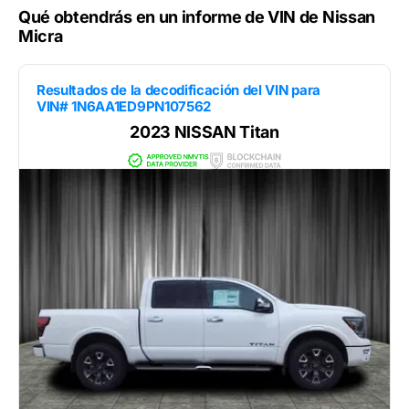
Qué obtendrás en un informe de VIN de Nissan
Micra
Resultados de la decodificación del VIN para
VIN# 1N6AA1ED9PN107562
2023 NISSAN Titan