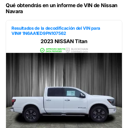
Qué obtendrás en un informe de VIN de Nissan
Navara
Resultados de la decodificación del VIN para
VIN# 1N6AA1ED9PN107562
2023 NISSAN Titan