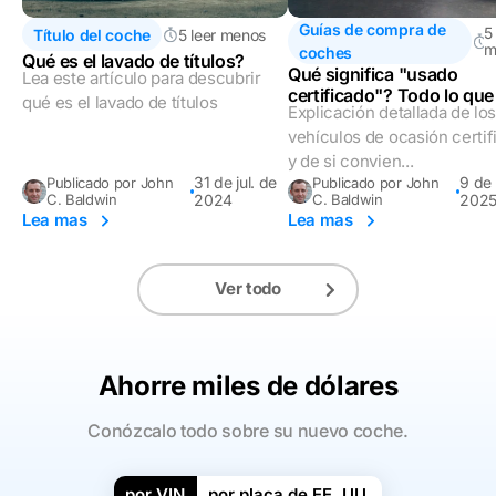
Guías de compra de
5
Título del coche
5 leer menos
m
coches
Qué es el lavado de títulos?
Qué significa "usado
Lea este artículo para descubrir
certificado"? Todo lo qu
qué es el lavado de títulos
Explicación detallada de lo
saber
vehículos de ocasión certi
y de si convien...
31 de jul. de
9 de 
Publicado por John
Publicado por John
C. Baldwin
2024
C. Baldwin
202
Lea mas
Lea mas
Ver todo
Ahorre miles de dólares
Conózcalo todo sobre su nuevo coche.
por VIN
por placa de EE. UU.