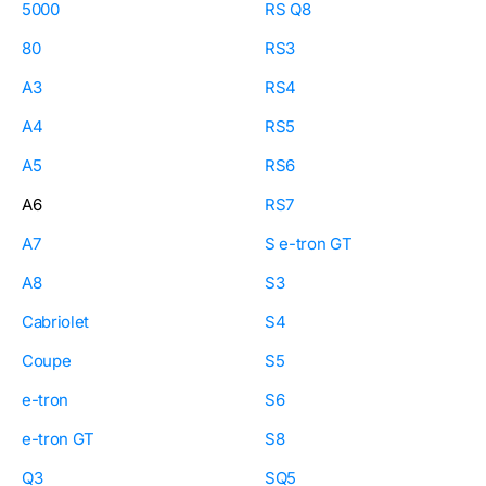
5000
RS Q8
80
RS3
A3
RS4
A4
RS5
A5
RS6
A6
RS7
A7
S e-tron GT
A8
S3
Cabriolet
S4
Coupe
S5
e-tron
S6
e-tron GT
S8
Q3
SQ5