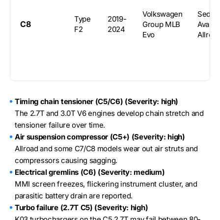
Volkswagen
Sedan
Type
2019-
C8
Group MLB
Avant,
F2
2024
Evo
Allroa
Timing chain tensioner (C5/C6) (Severity: high)
The 2.7T and 3.0T V6 engines develop chain stretch and
tensioner failure over time.
Air suspension compressor (C5+) (Severity: high)
Allroad and some C7/C8 models wear out air struts and
compressors causing sagging.
Electrical gremlins (C6) (Severity: medium)
MMI screen freezes, flickering instrument cluster, and
parasitic battery drain are reported.
Turbo failure (2.7T C5) (Severity: high)
K03 turbochargers on the C5 2.7T may fail between 80-