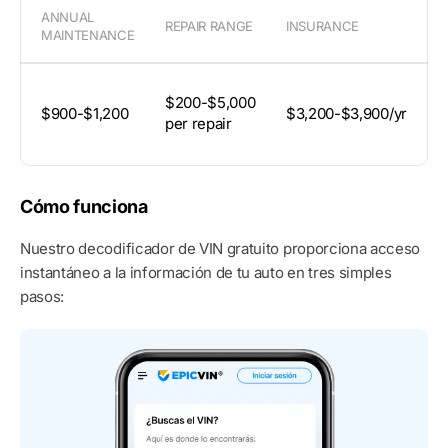
ANNUAL
REPAIR RANGE
INSURANCE
D
MAINTENANCE
A
$200-$5,000
$900-$1,200
$3,200-$3,900/yr
6
per repair
M
Cómo funciona
Nuestro decodificador de VIN gratuito proporciona acceso
instantáneo a la información de tu auto en tres simples
pasos: