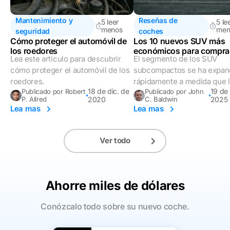
Mantenimiento y
Reseñas de
5 leer
5 le
menos
men
seguridad
coches
Cómo proteger el automóvil de
Los 10 nuevos SUV más
los roedores
económicos para compra
Lea este artículo para descubrir
El segmento de los SUV
cómo proteger el automóvil de los
subcompactos se ha expan
roedores.
rápidamente a medida que l.
18 de dic. de
19 de
Publicado por Robert
Publicado por John
P. Allred
2020
C. Baldwin
2025
Lea mas
Lea mas
Ver todo
Ahorre miles de dólares
Conózcalo todo sobre su nuevo coche.