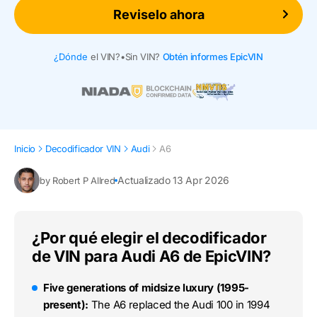
Reviselo ahora
¿Dónde
el VIN?
•
Sin VIN?
Obtén informes EpicVIN
Inicio
Decodificador VIN
Audi
A6
Actualizado 13 Apr 2026
by Robert P Allred
¿Por qué elegir el decodificador
de VIN para Audi A6 de EpicVIN?
Five generations of midsize luxury (1995-
present):
The A6 replaced the Audi 100 in 1994