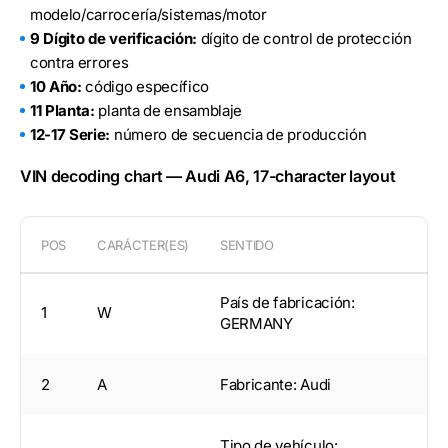
modelo/carrocería/sistemas/motor
9 Dígito de verificación:
dígito de control de protección
contra errores
10 Año:
código específico
11 Planta:
planta de ensamblaje
12-17 Serie:
número de secuencia de producción
VIN decoding chart — Audi A6, 17-character layout
POS
CARÁCTER(ES)
SENTIDO
País de fabricación:
1
W
GERMANY
2
A
Fabricante: Audi
Tipo de vehículo: