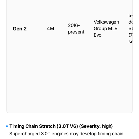
5-
Volkswagen
door
2016-
Gen 2
4M
Group MLB
SUV
present
Evo
(7-
seat)
Timing Chain Stretch (3.0T V6) (Severity: high)
Supercharged 3.0T engines may develop timing chain