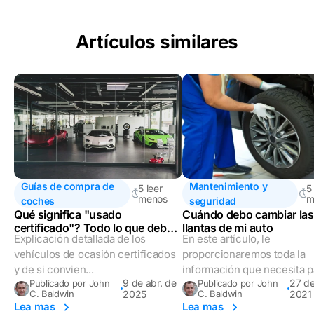
Artículos similares
Guías de compra de
Mantenimiento y
5 leer
5
menos
m
coches
seguridad
Qué significa "usado
Cuándo debo cambiar las
certificado"? Todo lo que debe
llantas de mi auto
Explicación detallada de los
En este artículo, le
saber
vehículos de ocasión certificados
proporcionaremos toda la
y de si convien...
información que necesita pa
9 de abr. de
27 de
Publicado por John
Publicado por John
C. Baldwin
2025
C. Baldwin
2021
Lea mas
Lea mas