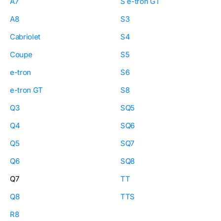
A7
S e-tron GT
A8
S3
Cabriolet
S4
Coupe
S5
e-tron
S6
e-tron GT
S8
Q3
SQ5
Q4
SQ6
Q5
SQ7
Q6
SQ8
Q7
TT
Q8
TTS
R8