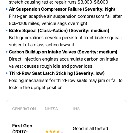
stretch causing rattle; repair runs $3,000-$6,000
Air Suspension Compressor Failure (Severity: high)
First-gen adaptive air suspension compressors fail after
80k-120k miles; vehicle sags overnight
Brake Squeal (Class-Action) (Severity: medium)
Both generations develop persistent front brake squeal;
subject of a class-action lawsuit
Carbon Buildup on Intake Valves (Severity: medium)
Direct-injection engines accumulate carbon on intake
valves; causes rough idle and power loss
Third-Row Seat Latch Sticking (Severity: low)
Folding mechanism for third-row seats may jam or fail to
lock in the upright position
GENERATION
NHTSA
IIHS
First Gen
Good in all tested
(2007-
★★★★
☆