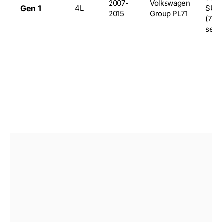
2007-
Volkswagen
Gen 1
4L
SUV
2015
Group PL71
(7-
seat)