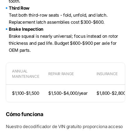
tooth.
Third Row
Test both third-row seats - fold, unfold, and latch.
Replacement latch assemblies cost $300-$600.
Brake Inspection
Brake squeal is nearly universal; focus instead on rotor
thickness and pad life. Budget $600-$900 per axle for
OEM parts.
ANNUAL
REPAIR RANGE
INSURANCE
MAINTENANCE
$1,100-$1,500
$1,500-$4,000/year
$1,800-$2,800/y
Cómo funciona
Nuestro decodificador de VIN gratuito proporciona acceso