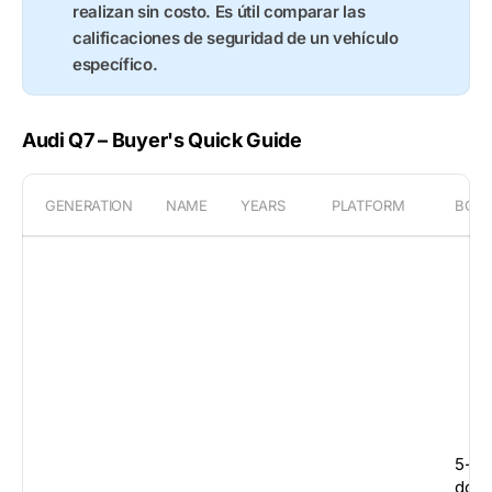
realizan sin costo. Es útil comparar las
calificaciones de seguridad de un vehículo
específico.
Audi Q7 – Buyer's Quick Guide
GENERATION
NAME
YEARS
PLATFORM
BOD
5-
door