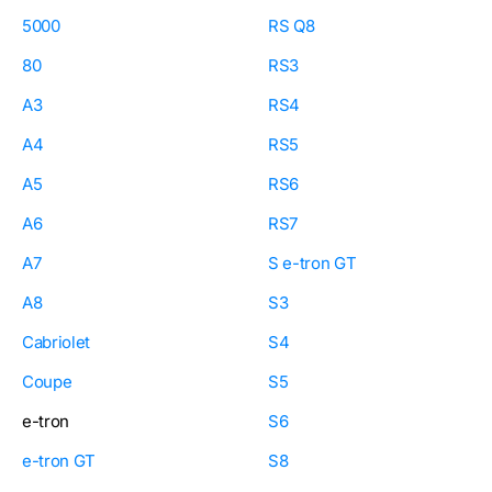
5000
RS Q8
80
RS3
A3
RS4
A4
RS5
A5
RS6
A6
RS7
A7
S e-tron GT
A8
S3
Cabriolet
S4
Coupe
S5
e-tron
S6
e-tron GT
S8