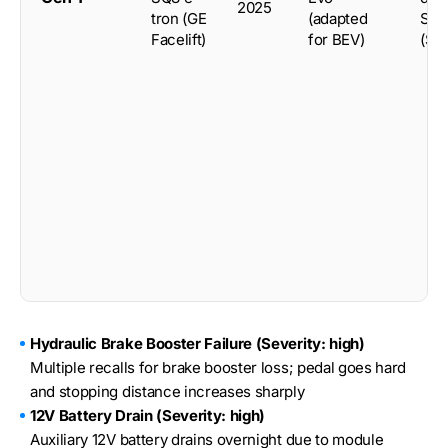
2025
tron (GE
(adapted
SU
Facelift)
for BEV)
(Sp
Hydraulic Brake Booster Failure (Severity: high)
Multiple recalls for brake booster loss; pedal goes hard
and stopping distance increases sharply
12V Battery Drain (Severity: high)
Auxiliary 12V battery drains overnight due to module