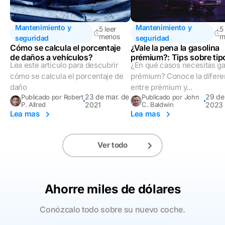
Mantenimiento y
Mantenimiento y
5 leer
5
menos
m
seguridad
seguridad
Cómo se calcula el porcentaje
¿Vale la pena la gasolina
de daños a vehículos?
prémium?: Tips sobre tip
Lea este artículo para descubrir
¿En qué casos necesitas ga
gasolina
cómo se calcula el porcentaje de
prémium? Conoce la difere
daño
entre prémium y...
23 de mar. de
29 de
Publicado por Robert
Publicado por John
P. Allred
2021
C. Baldwin
2023
Lea mas
Lea mas
Ver todo
Ahorre miles de dólares
Conózcalo todo sobre su nuevo coche.