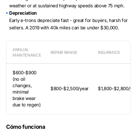
weather or at sustained highway speeds above 75 mph.
Depreciation
Early e-trons depreciate fast - great for buyers, harsh for
sellers. A 2019 with 40k miles can be under $30,000.
ANNUAL
REPAIR RANGE
INSURANCE
MAINTENANCE
$600-$900
(no oil
changes,
$800-$2,500/year
$1,800-$2,800/yea
minimal
brake wear
due to regen)
Cómo funciona