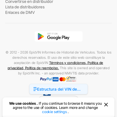
Convertirse en distribuidor
Lista de distribuidores
Enlaces de DMV
© 2012 - 2026 EpicVIN Informes de Historial de Vehículos. Todos los
derechos reservados. El uso de este sitio web constituye la
aceptación de EpicVIN
Términos y condiciones
,
Política de
privacidad
,
Política de reembolso
.
This site is owned and operated
by EpicVIN Inc. - an approved NMVTIS data provider.
Estructura del VIN de
Accessibility
Audi e-tron
Estados Unidos
We use cookies .
If you continue to browse it means you
agree to the use of cookies. Learn more and change
cookie settings
.