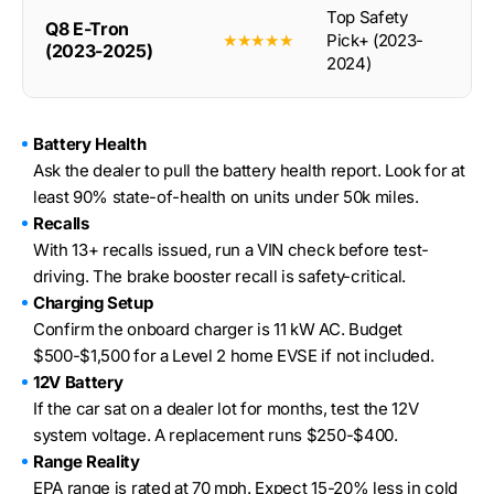
Top Safety
Q8 E-Tron
★★★★★
Pick+ (2023-
(2023-2025)
2024)
Battery Health
Ask the dealer to pull the battery health report. Look for at
least 90% state-of-health on units under 50k miles.
Recalls
With 13+ recalls issued, run a VIN check before test-
driving. The brake booster recall is safety-critical.
Charging Setup
Confirm the onboard charger is 11 kW AC. Budget
$500-$1,500 for a Level 2 home EVSE if not included.
12V Battery
If the car sat on a dealer lot for months, test the 12V
system voltage. A replacement runs $250-$400.
Range Reality
EPA range is rated at 70 mph. Expect 15-20% less in cold