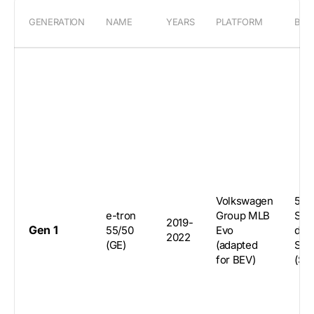
GENERATION
NAME
YEARS
PLATFORM
BOD
Volkswagen
5-d
e-tron
Group MLB
SUV
2019-
Gen 1
55/50
Evo
doo
2022
(GE)
(adapted
SU
for BEV)
(Sp