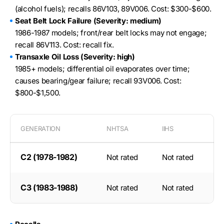
(alcohol fuels); recalls 86V103, 89V006. Cost: $300-$600.
Seat Belt Lock Failure (Severity: medium)
1986-1987 models; front/rear belt locks may not engage;
recall 86V113. Cost: recall fix.
Transaxle Oil Loss (Severity: high)
1985+ models; differential oil evaporates over time;
causes bearing/gear failure; recall 93V006. Cost:
$800-$1,500.
GENERATION
NHTSA
IIHS
C2 (1978-1982)
Not rated
Not rated
C3 (1983-1988)
Not rated
Not rated