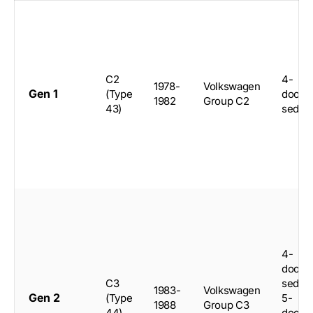
C2
4-
1978-
Volkswagen
Gen 1
(Type
door
1982
Group C2
43)
sedan
4-
door
C3
sedan
1983-
Volkswagen
Gen 2
(Type
5-
1988
Group C3
44)
door