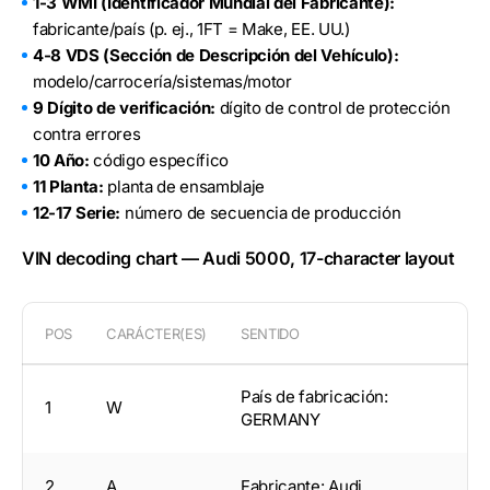
1-3 WMI (Identificador Mundial del Fabricante):
fabricante/país (p. ej., 1FT = Make, EE. UU.)
4-8 VDS (Sección de Descripción del Vehículo):
modelo/carrocería/sistemas/motor
9 Dígito de verificación:
dígito de control de protección
contra errores
10 Año:
código específico
11 Planta:
planta de ensamblaje
12-17 Serie:
número de secuencia de producción
VIN decoding chart — Audi 5000, 17-character layout
POS
CARÁCTER(ES)
SENTIDO
País de fabricación:
1
W
GERMANY
2
A
Fabricante: Audi