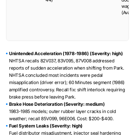
wago
(Avant
Unintended Acceleration (1978-1986) (Severity: high)
NHTSA recalls 82V037, 83V095, 87V008 addressed
reports of sudden acceleration when shifting from Park.
NHTSA concluded most incidents were pedal
misapplication (driver error); 60 Minutes segment (1986)
amplified controversy. Recall fix: shift interlock requiring
brake press before leaving Park.
Brake Hose Deterioration (Severity: medium)
1983-1985 models; outer rubber layer cracks in cold
weather; recall 85V099, 96E006. Cost: $200-$400.
Fuel System Leaks (Severity: high)
Fuel distributor misadjustment, injector seal hardening