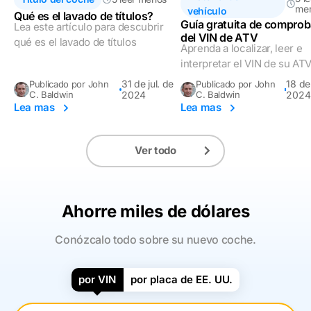
me
vehículo
Qué es el lavado de títulos?
Guía gratuita de compro
Lea este artículo para descubrir
del VIN de ATV
qué es el lavado de títulos
Aprenda a localizar, leer e
interpretar el VIN de su ATV
31 de jul. de
18 de
Publicado por John
Publicado por John
C. Baldwin
2024
C. Baldwin
2024
Lea mas
Lea mas
Ver todo
Ahorre miles de dólares
Conózcalo todo sobre su nuevo coche.
por VIN
por placa de EE. UU.