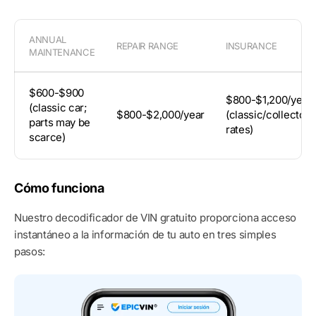
ANNUAL
REPAIR RANGE
INSURANCE
MAINTENANCE
$600-$900
$800-$1,200/year
(classic car;
$800-$2,000/year
(classic/collector
parts may be
rates)
scarce)
Cómo funciona
Nuestro decodificador de VIN gratuito proporciona acceso
instantáneo a la información de tu auto en tres simples
pasos: