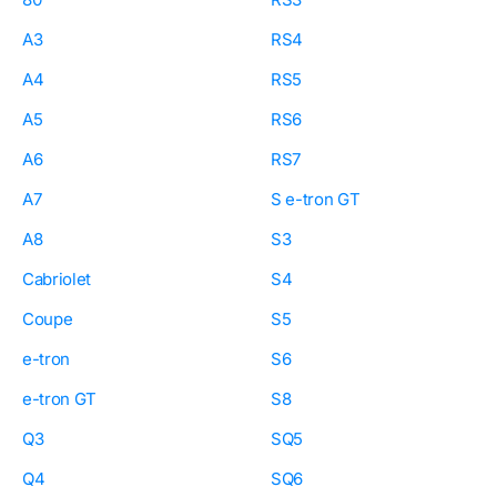
A3
RS4
A4
RS5
A5
RS6
A6
RS7
A7
S e-tron GT
A8
S3
Cabriolet
S4
Coupe
S5
e-tron
S6
e-tron GT
S8
Q3
SQ5
Q4
SQ6