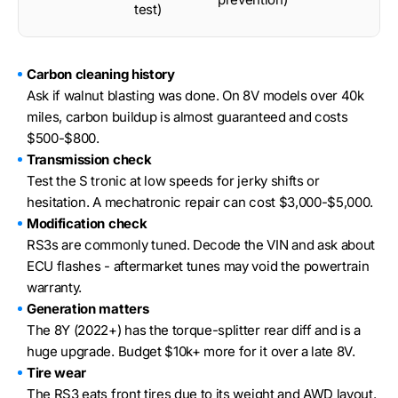
test)
Carbon cleaning history
Ask if walnut blasting was done. On 8V models over 40k
miles, carbon buildup is almost guaranteed and costs
$500-$800.
Transmission check
Test the S tronic at low speeds for jerky shifts or
hesitation. A mechatronic repair can cost $3,000-$5,000.
Modification check
RS3s are commonly tuned. Decode the VIN and ask about
ECU flashes - aftermarket tunes may void the powertrain
warranty.
Generation matters
The 8Y (2022+) has the torque-splitter rear diff and is a
huge upgrade. Budget $10k+ more for it over a late 8V.
Tire wear
The RS3 eats front tires due to its weight and AWD layout.