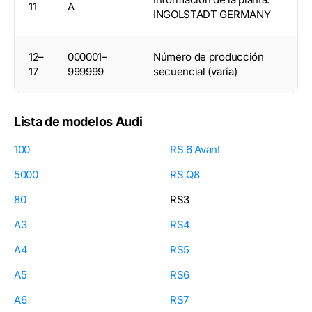
11
A
INGOLSTADT GERMANY
12–
000001–
Número de producción
17
999999
secuencial (varía)
Lista de modelos Audi
100
RS 6 Avant
5000
RS Q8
80
RS3
A3
RS4
A4
RS5
A5
RS6
A6
RS7