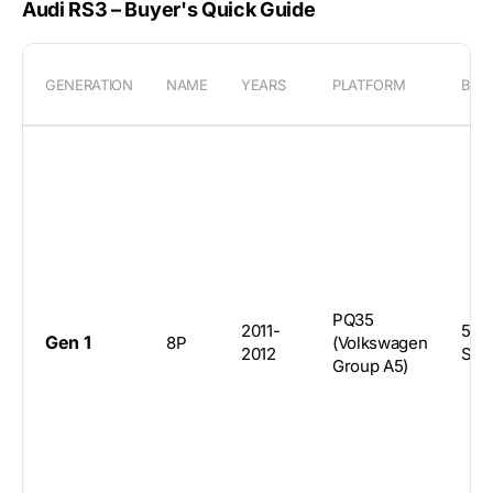
Audi RS3 – Buyer's Quick Guide
GENERATION
NAME
YEARS
PLATFORM
BOD
PQ35
2011-
5-d
Gen 1
8P
(Volkswagen
2012
Spo
Group A5)