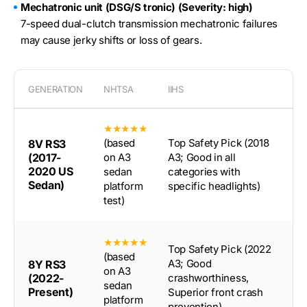
Mechatronic unit (DSG/S tronic) (Severity: high)
7-speed dual-clutch transmission mechatronic failures
may cause jerky shifts or loss of gears.
GENERATION
NHTSA
IIHS
★★★★★
(based
Top Safety Pick (2018
8V RS3
(2017-
on A3
A3; Good in all
2020 US
sedan
categories with
Sedan)
platform
specific headlights)
test)
★★★★★
Top Safety Pick (2022
(based
A3; Good
8Y RS3
on A3
(2022-
crashworthiness,
sedan
Present)
Superior front crash
platform
prevention)