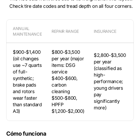
Check tire date codes and tread depth on all four corners.
ANNUAL
REPAIR RANGE
INSURANCE
DE
MAINTENANCE
$900-$1,400
$800-$3,500
~
$2,800-$3,500
(oil changes
per year (major
(
per year
use ~7 quarts
items: DSG
ho
(classified as
of full-
service
be
high-
synthetic;
$400-$600,
st
performance;
brake pads
carbon
8Y
young drivers
and rotors
cleaning
st
pay
wear faster
$500-$800,
du
significantly
than standard
HPFP
li
more)
A3)
$1,200-$2,000)
su
Cómo funciona