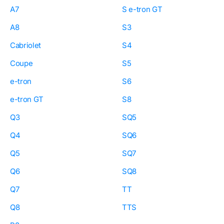
A7
S e-tron GT
A8
S3
Cabriolet
S4
Coupe
S5
e-tron
S6
e-tron GT
S8
Q3
SQ5
Q4
SQ6
Q5
SQ7
Q6
SQ8
Q7
TT
Q8
TTS