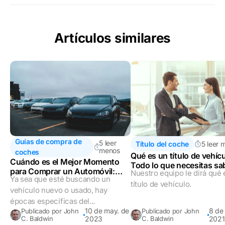
Artículos similares
Guías de compra de
5 leer
Título del coche
5 leer 
menos
coches
Qué es un título de vehíc
Cuándo es el Mejor Momento
Todo lo que necesitas sa
para Comprar un Automóvil:
Nuestro equipo le dirá qué 
Ya sea que esté buscando un
Nueva Guía
título de vehículo.
vehículo nuevo o usado, hay
épocas específicas del...
10 de may. de
8 de 
Publicado por John
Publicado por John
C. Baldwin
2023
C. Baldwin
2021