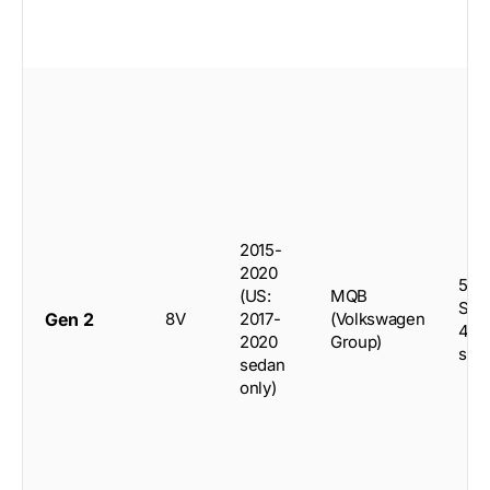
2015-
2020
5-d
(US:
MQB
Spo
Gen 2
8V
2017-
(Volkswagen
4-d
2020
Group)
sed
sedan
only)