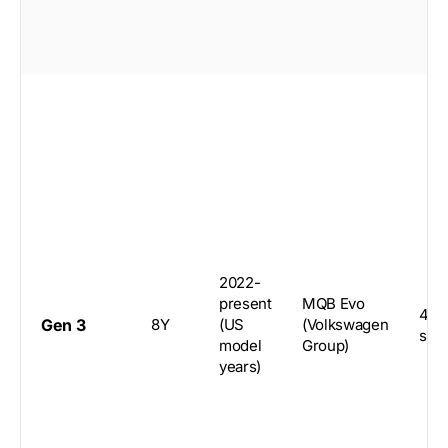
2022-
present
MQB Evo
4-d
Gen 3
8Y
(US
(Volkswagen
sed
model
Group)
years)