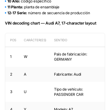
10 Año:
código específico
11 Planta:
planta de ensamblaje
12-17 Serie:
número de secuencia de producción
VIN decoding chart — Audi A7, 17-character layout
POS
CARÁCTER(ES)
SENTIDO
País de fabricación:
1
W
GERMANY
2
A
Fabricante: Audi
Tipo de vehículo:
3
U
PASSENGER CAR
4
Y
Modelo: A7