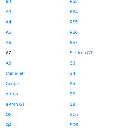
80
RS3
A3
RS4
A4
RS5
A5
RS6
A6
RS7
A7
S e-tron GT
A8
S3
Cabriolet
S4
Coupe
S5
e-tron
S6
e-tron GT
S8
Q3
SQ5
Q4
SQ6