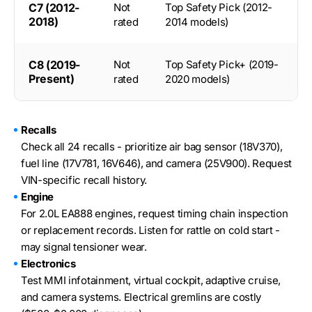
C7 (2012-
Not
Top Safety Pick (2012-
2018)
rated
2014 models)
C8 (2019-
Not
Top Safety Pick+ (2019-
Present)
rated
2020 models)
Recalls
Check all 24 recalls - prioritize air bag sensor (18V370),
fuel line (17V781, 16V646), and camera (25V900). Request
VIN-specific recall history.
Engine
For 2.0L EA888 engines, request timing chain inspection
or replacement records. Listen for rattle on cold start -
may signal tensioner wear.
Electronics
Test MMI infotainment, virtual cockpit, adaptive cruise,
and camera systems. Electrical gremlins are costly