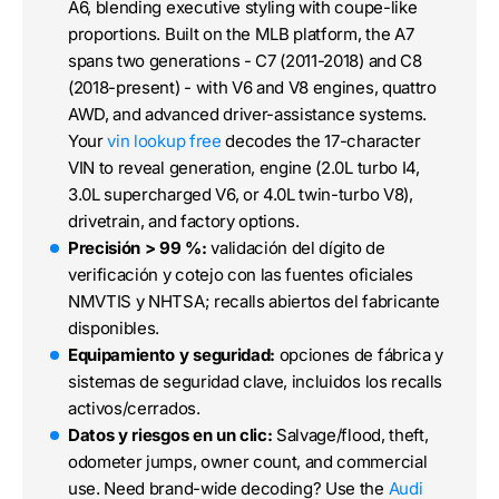
A6, blending executive styling with coupe-like
proportions. Built on the MLB platform, the A7
spans two generations - C7 (2011-2018) and C8
(2018-present) - with V6 and V8 engines, quattro
AWD, and advanced driver-assistance systems.
Your
vin lookup free
decodes the 17-character
VIN to reveal generation, engine (2.0L turbo I4,
3.0L supercharged V6, or 4.0L twin-turbo V8),
drivetrain, and factory options.
Precisión > 99 %:
validación del dígito de
verificación y cotejo con las fuentes oficiales
NMVTIS y NHTSA; recalls abiertos del fabricante
disponibles.
Equipamiento y seguridad:
opciones de fábrica y
sistemas de seguridad clave, incluidos los recalls
activos/cerrados.
Datos y riesgos en un clic:
Salvage/flood, theft,
odometer jumps, owner count, and commercial
use. Need brand-wide decoding? Use the
Audi