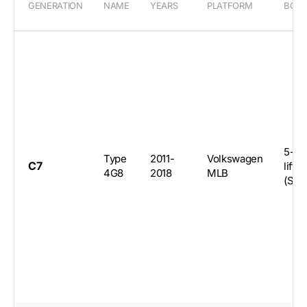
GENERATION
NAME
YEARS
PLATFORM
BOD
5-do
Type
2011-
Volkswagen
C7
liftb
4G8
2018
MLB
(Spo