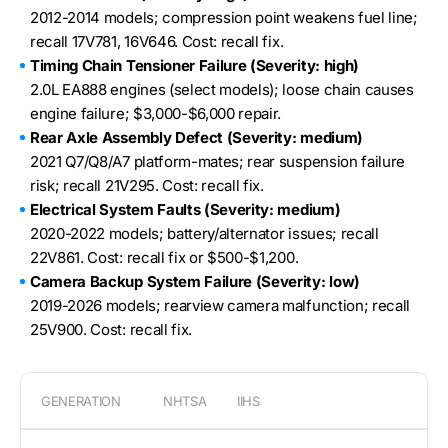
2012-2014 models; compression point weakens fuel line;
recall 17V781, 16V646. Cost: recall fix.
Timing Chain Tensioner Failure (Severity: high)
2.0L EA888 engines (select models); loose chain causes
engine failure; $3,000-$6,000 repair.
Rear Axle Assembly Defect (Severity: medium)
2021 Q7/Q8/A7 platform-mates; rear suspension failure
risk; recall 21V295. Cost: recall fix.
Electrical System Faults (Severity: medium)
2020-2022 models; battery/alternator issues; recall
22V861. Cost: recall fix or $500-$1,200.
Camera Backup System Failure (Severity: low)
2019-2026 models; rearview camera malfunction; recall
25V900. Cost: recall fix.
GENERATION
NHTSA
IIHS