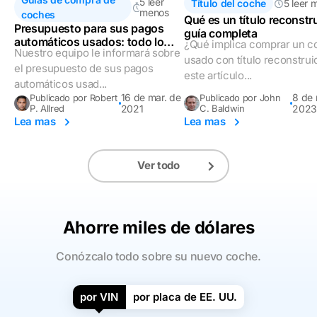
5 leer
Título del coche
5 leer 
menos
coches
Qué es un título reconstr
Presupuesto para sus pagos
guía completa
automáticos usados: todo lo
¿Qué implica comprar un c
Nuestro equipo le informará sobre
que debe saber
usado con título reconstrui
el presupuesto de sus pagos
este artículo...
automáticos usad...
16 de mar. de
8 de 
Publicado por Robert
Publicado por John
P. Allred
2021
C. Baldwin
2023
Lea mas
Lea mas
Ver todo
Ahorre miles de dólares
Conózcalo todo sobre su nuevo coche.
por VIN
por placa de EE. UU.