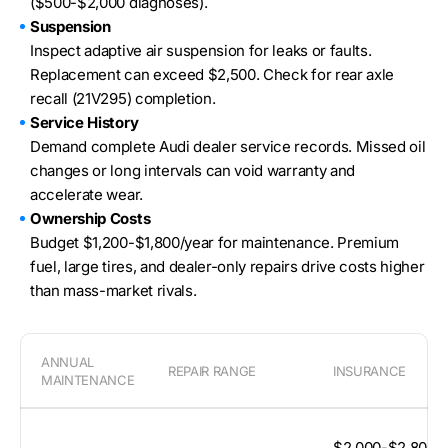
($500-$2,000 diagnoses).
Suspension
Inspect adaptive air suspension for leaks or faults.
Replacement can exceed $2,500. Check for rear axle
recall (21V295) completion.
Service History
Demand complete Audi dealer service records. Missed oil
changes or long intervals can void warranty and
accelerate wear.
Ownership Costs
Budget $1,200-$1,800/year for maintenance. Premium
fuel, large tires, and dealer-only repairs drive costs higher
than mass-market rivals.
ANNUAL
REPAIR RANGE
INSURANCE
MAINTENANCE
$2,000-$2,800/y