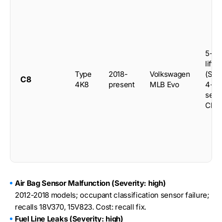
5-do
liftb
Type
2018-
Volkswagen
(Spo
C8
4K8
present
MLB Evo
4-do
seda
Chin
Air Bag Sensor Malfunction (Severity: high)
2012-2018 models; occupant classification sensor failure;
recalls 18V370, 15V823. Cost: recall fix.
Fuel Line Leaks (Severity: high)