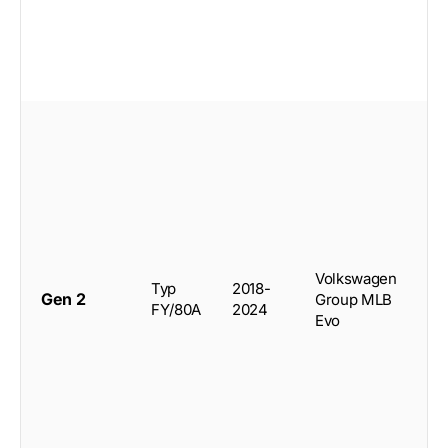
5-
co
Volkswagen
SU
Typ
2018-
Gen 2
Group MLB
do
FY/80A
2024
Evo
Sp
(f
20