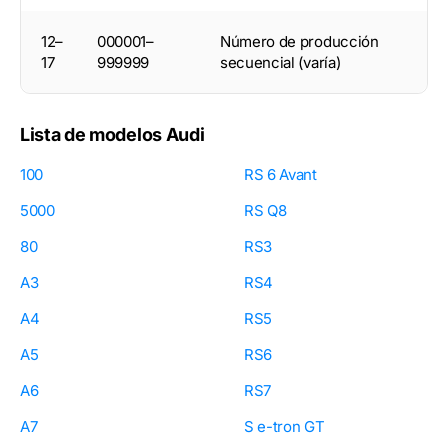
12–
000001–
Número de producción
17
999999
secuencial (varía)
Lista de modelos Audi
100
RS 6 Avant
5000
RS Q8
80
RS3
A3
RS4
A4
RS5
A5
RS6
A6
RS7
A7
S e-tron GT