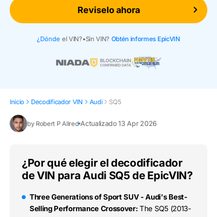
Reviselo ahora
¿Dónde
el VIN?
•
Sin VIN?
Obtén informes EpicVIN
Inicio
Decodificador VIN
Audi
SQ5
Actualizado 13 Apr 2026
by Robert P Allred
¿Por qué elegir el decodificador
de VIN para Audi SQ5 de EpicVIN?
Three Generations of Sport SUV - Audi's Best-
Selling Performance Crossover:
The SQ5 (2013-