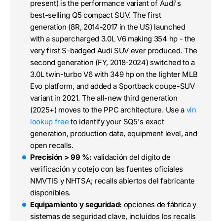
present) is the performance variant of Audi's
best-selling Q5 compact SUV. The first
generation (8R, 2014-2017 in the US) launched
with a supercharged 3.0L V6 making 354 hp - the
very first S-badged Audi SUV ever produced. The
second generation (FY, 2018-2024) switched to a
3.0L twin-turbo V6 with 349 hp on the lighter MLB
Evo platform, and added a Sportback coupe-SUV
variant in 2021. The all-new third generation
(2025+) moves to the PPC architecture. Use a
vin
lookup free
to identify your SQ5's exact
generation, production date, equipment level, and
open recalls.
Precisión > 99 %:
validación del dígito de
verificación y cotejo con las fuentes oficiales
NMVTIS y NHTSA; recalls abiertos del fabricante
disponibles.
Equipamiento y seguridad:
opciones de fábrica y
sistemas de seguridad clave, incluidos los recalls