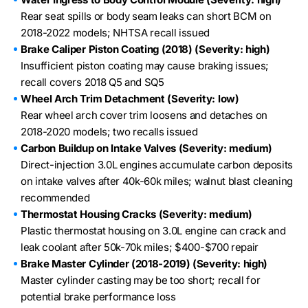
Rear seat spills or body seam leaks can short BCM on
2018-2022 models; NHTSA recall issued
Brake Caliper Piston Coating (2018) (Severity: high)
Insufficient piston coating may cause braking issues;
recall covers 2018 Q5 and SQ5
Wheel Arch Trim Detachment (Severity: low)
Rear wheel arch cover trim loosens and detaches on
2018-2020 models; two recalls issued
Carbon Buildup on Intake Valves (Severity: medium)
Direct-injection 3.0L engines accumulate carbon deposits
on intake valves after 40k-60k miles; walnut blast cleaning
recommended
Thermostat Housing Cracks (Severity: medium)
Plastic thermostat housing on 3.0L engine can crack and
leak coolant after 50k-70k miles; $400-$700 repair
Brake Master Cylinder (2018-2019) (Severity: high)
Master cylinder casting may be too short; recall for
potential brake performance loss