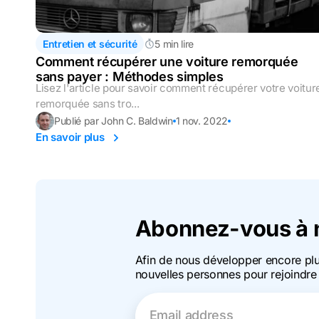
Entretien et sécurité
5 min lire
Comment récupérer une voiture remorquée
sans payer : Méthodes simples
Lisez l'article pour savoir comment récupérer votre voitur
remorquée sans tro...
Publié par John C. Baldwin
1 nov. 2022
En savoir plus
Abonnez-vous à n
Afin de nous développer encore pl
nouvelles personnes pour rejoindre 
Email address