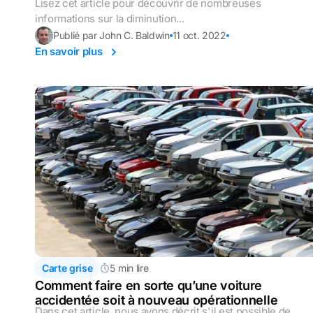
Lisez cet article pour découvrir de nombreuses
informations sur la diminution...
Publié par John C. Baldwin
11 oct. 2022
En savoir plus
Carte grise
5 min lire
Comment faire en sorte qu’une voiture
accidentée soit à nouveau opérationnelle
Dans cet article, nous avons décrit s'il est possible de