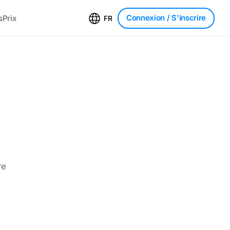
Connexion
/ S'inscrire
s
Prix
FR
re