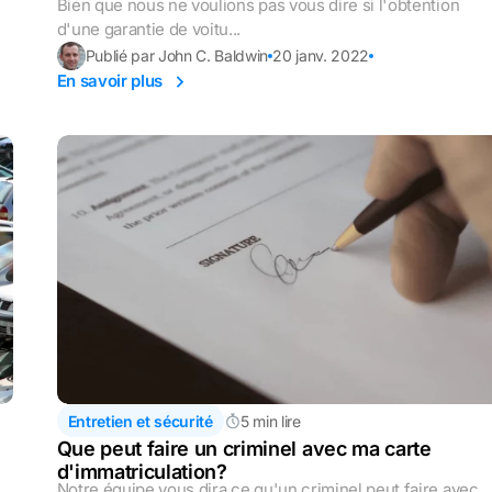
Bien que nous ne voulions pas vous dire si l'obtention
d'une garantie de voitu...
Publié par John C. Baldwin
20 janv. 2022
En savoir plus
Entretien et sécurité
5 min lire
Que peut faire un criminel avec ma carte
d'immatriculation?
Notre équipe vous dira ce qu'un criminel peut faire avec