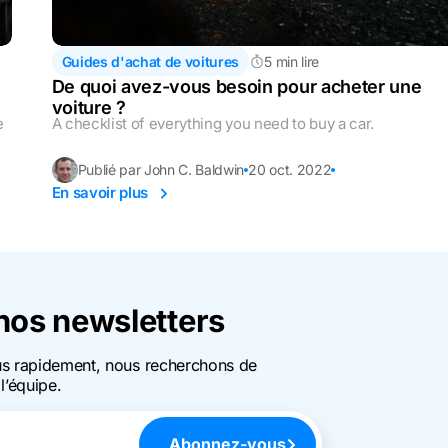
Guides d'achat de voitures
5 min lire
De quoi avez-vous besoin pour acheter une
voiture ?
e
A checklist of everything you need to buy a car.
Publié par John C. Baldwin
20 oct. 2022
En savoir plus
os newsletters
us rapidement, nous recherchons de
l’équipe.
Abonnez-vous